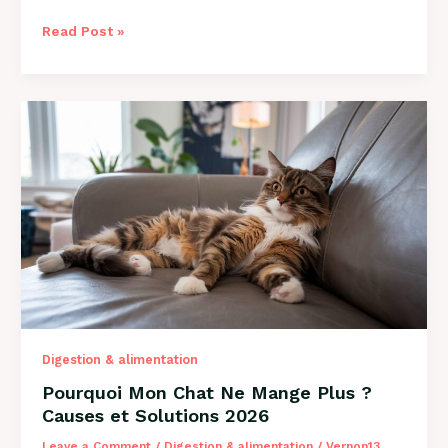
Comment
Read Post »
Savoir
si
Mon
Chien
a
des
Puces
?
Guide
2026
Digestion & alimentation
Pourquoi Mon Chat Ne Mange Plus ?
Causes et Solutions 2026
Leave a Comment
/
Digestion & alimentation
/
Vernon13