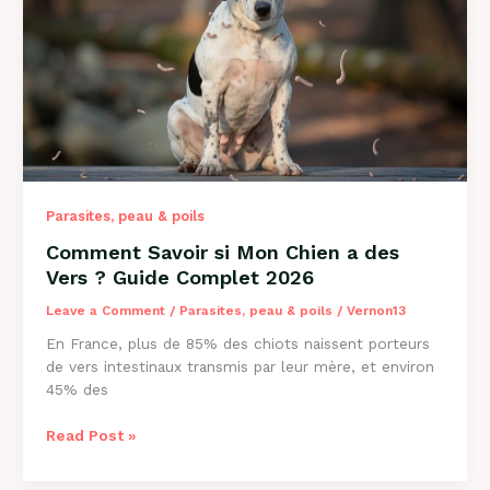
Causes
et
Solutions
2026
Parasites, peau & poils
Comment Savoir si Mon Chien a des
Vers ? Guide Complet 2026
Leave a Comment
/
Parasites, peau & poils
/
Vernon13
En France, plus de 85% des chiots naissent porteurs
de vers intestinaux transmis par leur mère, et environ
45% des
Comment
Read Post »
Savoir
si