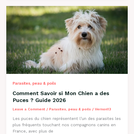
Mon
Chien
a
des
Vers
?
Guide
Complet
2026
Parasites, peau & poils
Comment Savoir si Mon Chien a des
Puces ? Guide 2026
Leave a Comment
/
Parasites, peau & poils
/
Vernon13
Les puces du chien représentent l’un des parasites les
plus fréquents touchant nos compagnons canins en
France, avec plus de