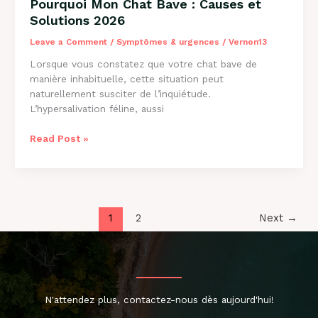
Pourquoi Mon Chat Bave : Causes et
Solutions 2026
Leave a Comment
/
Symptômes & urgences
/
Vernon13
Lorsque vous constatez que votre chat bave de
manière inhabituelle, cette situation peut
naturellement susciter de l’inquiétude.
L’hypersalivation féline, aussi
Pourquoi
Read Post »
Mon
Chat
Bave
:
Causes
1
2
Next
→
et
Solutions
2026
N'attendez plus, contactez-nous dès aujourd'hui!