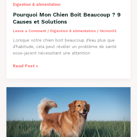
Digestion & alimentation
Pourquoi Mon Chien Boit Beaucoup ? 9
Causes et Solutions
Leave a Comment
/
Digestion & alimentation
/
Vernon13
Lorsque votre chien boit beaucoup d’eau plus que
d’habitude, cela peut révéler un problème de santé
sous-jacent nécessitant une attention
Pourquoi
Read Post »
Mon
Chien
Boit
Beaucoup
?
9
Causes
et
Solutions