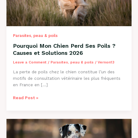
Parasites, peau & poils
Pourquoi Mon Chien Perd Ses Poils ?
Causes et Solutions 2026
Leave a Comment
/
Parasites, peau & poils
/
Vernon13
La perte de poils chez le chien constitue l’un des
motifs de consultation vétérinaire les plus fréquents
en France en […]
Pourquoi
Read Post »
Mon
Chien
Perd
Ses
Poils
?