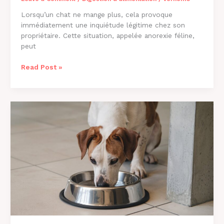
Lorsqu’un chat ne mange plus, cela provoque
immédiatement une inquiétude légitime chez son
propriétaire. Cette situation, appelée anorexie féline,
peut
Pourquoi
Read Post »
Mon
Chat
Ne
Mange
Plus
?
Causes
et
Solutions
2026