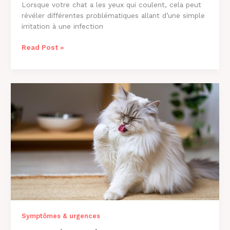
Lorsque votre chat a les yeux qui coulent, cela peut
révéler différentes problématiques allant d’une simple
irritation à une infection
Chat
Read Post »
aux
Yeux
qui
Coulent
:
Causes
et
Solutions
[2026]
Symptômes & urgences