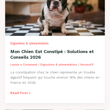
2026
Digestion & alimentation
Mon Chien Est Constipé : Solutions et
Conseils 2026
Leave a Comment
/
Digestion & alimentation
/
Vernon13
La constipation chez le chien représente un trouble
digestif fréquent qui touche environ 18% des chiens en
France en 2026.
Mon
Read Post »
Chien
Est
Constipé