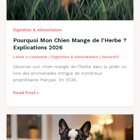
Digestion & alimentation
Pourquoi Mon Chien Mange de l’Herbe ?
Explications 2026
Leave a Comment
/
Digestion & alimentation
/
Vernon13
Observer son chien manger de l’herbe dans le jardin ou
lors des promenades intrigue de nombreux
propriétaires français. En 2026,
Pourquoi
Read Post »
Mon
Chien
Mange
de
l’Herbe
?
Explications