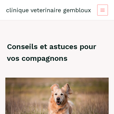
Skip
to
clinique veterinaire gembloux
content
Conseils et astuces pour
vos compagnons