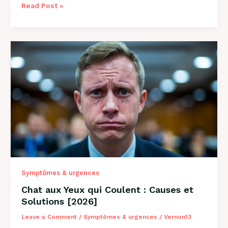
Pourquoi
Read Post »
Mon
Chat
Tire
la
Langue
:
8
Causes
et
Solutions
Symptômes & urgences
Chat aux Yeux qui Coulent : Causes et
Solutions [2026]
Leave a Comment
/
Symptômes & urgences
/
Vernon13