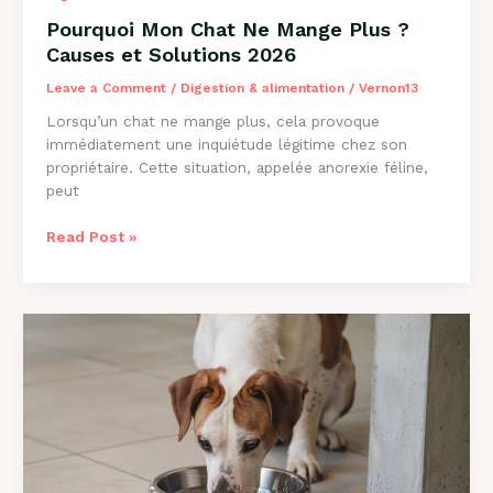
Pourquoi Mon Chat Ne Mange Plus ?
Causes et Solutions 2026
Leave a Comment
/
Digestion & alimentation
/
Vernon13
Lorsqu’un chat ne mange plus, cela provoque
immédiatement une inquiétude légitime chez son
propriétaire. Cette situation, appelée anorexie féline,
peut
Pourquoi
Read Post »
Mon
Chat
Ne
Mange
Plus
?
Causes
et
Solutions
2026