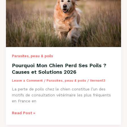
Causes
et
Solutions
Parasites, peau & poils
Pourquoi Mon Chien Perd Ses Poils ?
Causes et Solutions 2026
Leave a Comment
/
Parasites, peau & poils
/
Vernon13
La perte de poils chez le chien constitue l’un des
motifs de consultation vétérinaire les plus fréquents
en France en
Pourquoi
Read Post »
Mon
Chien