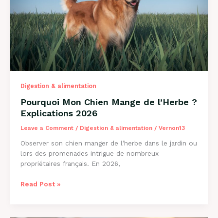
et
Solutions
Digestion & alimentation
Pourquoi Mon Chien Mange de l’Herbe ?
Explications 2026
Leave a Comment
/
Digestion & alimentation
/
Vernon13
Observer son chien manger de l’herbe dans le jardin ou
lors des promenades intrigue de nombreux
propriétaires français. En 2026,
Pourquoi
Read Post »
Mon
Chien
Mange