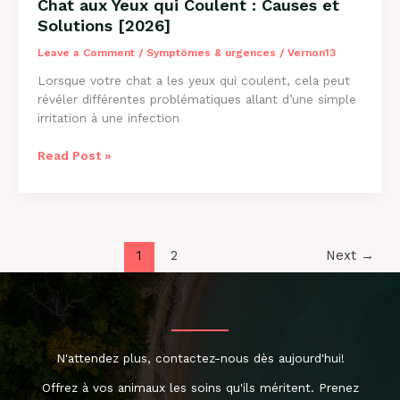
Chat aux Yeux qui Coulent : Causes et
Solutions [2026]
Leave a Comment
/
Symptômes & urgences
/
Vernon13
Lorsque votre chat a les yeux qui coulent, cela peut
révéler différentes problématiques allant d’une simple
irritation à une infection
Chat
Read Post »
aux
Yeux
qui
Coulent
:
1
2
Next
→
Causes
et
Solutions
[2026]
N'attendez plus, contactez-nous dès aujourd'hui!
Offrez à vos animaux les soins qu'ils méritent. Prenez