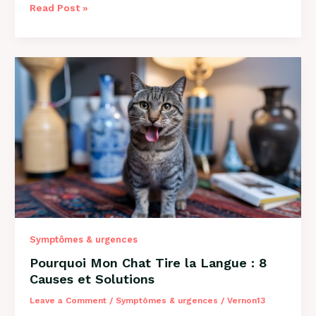
Mon
Read Post »
Chien
Est
Constipé
:
Solutions
et
Conseils
2026
Symptômes & urgences
Pourquoi Mon Chat Tire la Langue : 8
Causes et Solutions
Leave a Comment
/
Symptômes & urgences
/
Vernon13