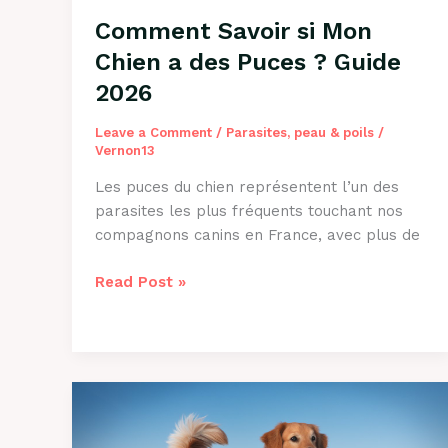
Comment Savoir si Mon
Chien a des Puces ? Guide
2026
Leave a Comment
/
Parasites, peau & poils
/
Vernon13
Les puces du chien représentent l’un des
parasites les plus fréquents touchant nos
compagnons canins en France, avec plus de
Comment
Read Post »
Savoir
si
Mon
Chien
a
des