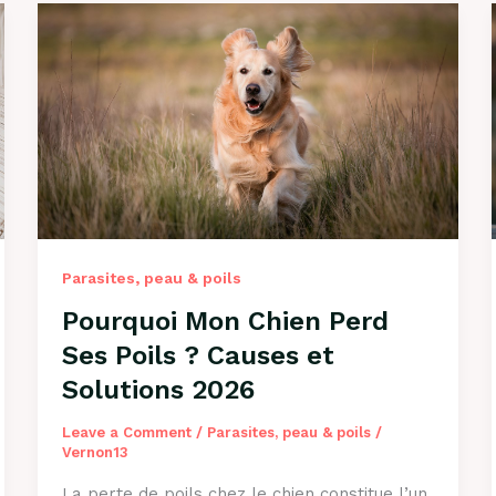
Parasites, peau & poils
Pourquoi Mon Chien Perd
Ses Poils ? Causes et
Solutions 2026
Leave a Comment
/
Parasites, peau & poils
/
Vernon13
La perte de poils chez le chien constitue l’un