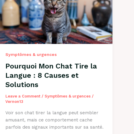
9
Causes
et
Solutions
Symptômes & urgences
Pourquoi Mon Chat Tire la
Langue : 8 Causes et
Solutions
Leave a Comment
/
Symptômes & urgences
/
Vernon13
Voir son chat tirer la langue peut sembler
amusant, mais ce comportement cache
parfois des signaux importants sur sa santé.