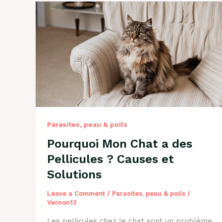
Parasites, peau & poils
Pourquoi Mon Chat a des
Pellicules ? Causes et
Solutions
Leave a Comment
/
Parasites, peau & poils
/
Vernon13
Les pellicules chez le chat sont un problème