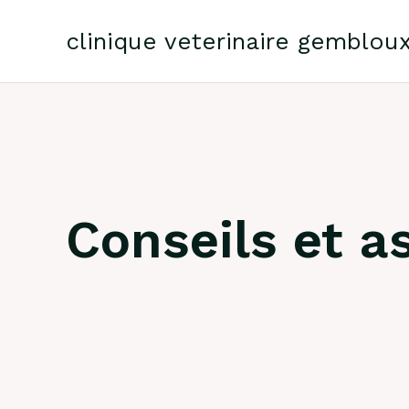
Skip
to
clinique veterinaire gemblou
content
Conseils et 