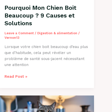
Pourquoi Mon Chien Boit
Beaucoup ? 9 Causes et
Solutions
Leave a Comment
/
Digestion & alimentation
/
Vernon13
Lorsque votre chien boit beaucoup d’eau plus
que d’habitude, cela peut révéler un
problème de santé sous-jacent nécessitant
une attention
Pourquoi
Read Post »
Mon
Chien
Boit
Beaucoup
?