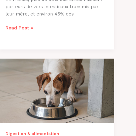
porteurs de vers intestinaux transmis par
leur mère, et environ 45% des
Comment
Read Post »
Savoir
si
Mon
Chien
a
des
Vers
?
Guide
Complet
2026
Digestion & alimentation