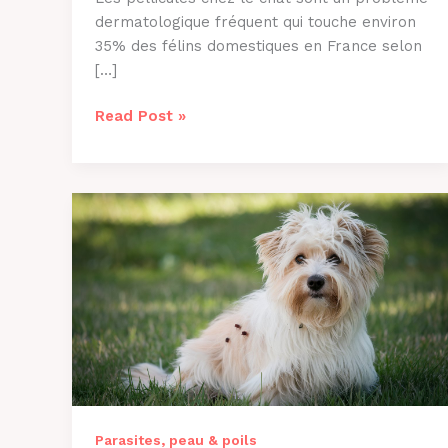
dermatologique fréquent qui touche environ
35% des félins domestiques en France selon
[…]
Pourquoi
Read Post »
Mon
Chat
a
des
Pellicules
?
Causes
et
Solutions
Parasites, peau & poils