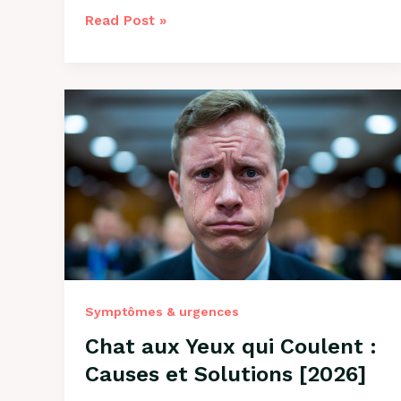
Pourquoi
Read Post »
Mon
Chien
Mange
de
l’Herbe
?
Explications
2026
Symptômes & urgences
Chat aux Yeux qui Coulent :
Causes et Solutions [2026]