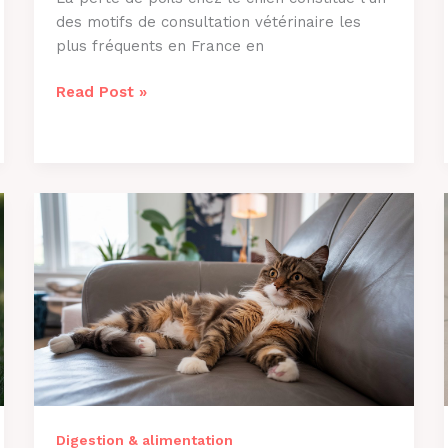
des motifs de consultation vétérinaire les
plus fréquents en France en
Pourquoi
Read Post »
Mon
Chien
Perd
Ses
Poils
?
Causes
et
Solutions
2026
Digestion & alimentation