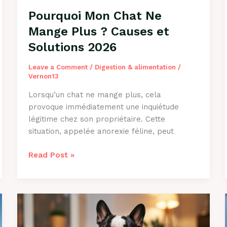
Pourquoi Mon Chat Ne
Mange Plus ? Causes et
Solutions 2026
Leave a Comment
/
Digestion & alimentation
/
Vernon13
Lorsqu’un chat ne mange plus, cela
provoque immédiatement une inquiétude
légitime chez son propriétaire. Cette
situation, appelée anorexie féline, peut
Pourquoi
Read Post »
Mon
Chat
Ne
Mange
Plus