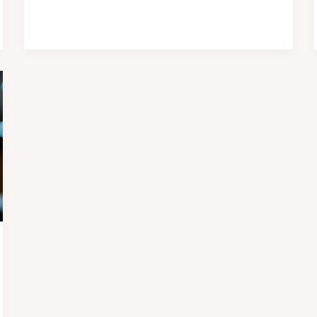
Chien
Est
Constipé
:
Solutions
et
Conseils
2026