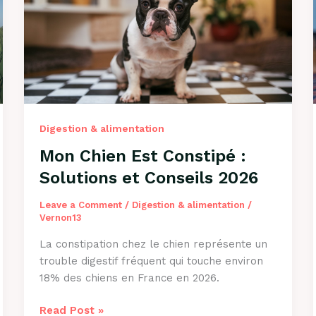
?
Causes
et
Solutions
2026
Digestion & alimentation
Mon Chien Est Constipé :
Solutions et Conseils 2026
Leave a Comment
/
Digestion & alimentation
/
Vernon13
La constipation chez le chien représente un
trouble digestif fréquent qui touche environ
18% des chiens en France en 2026.
Mon
Read Post »