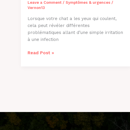
Leave a Comment
/
Symptômes & urgences
/
Vernon13
Lorsque votre chat a les yeux qui coulent,
cela peut révéler différentes
problématiques allant d’une simple irritation
à une infection
Chat
Read Post »
aux
Yeux
qui
Coulent
:
Causes
et
Solutions
[2026]