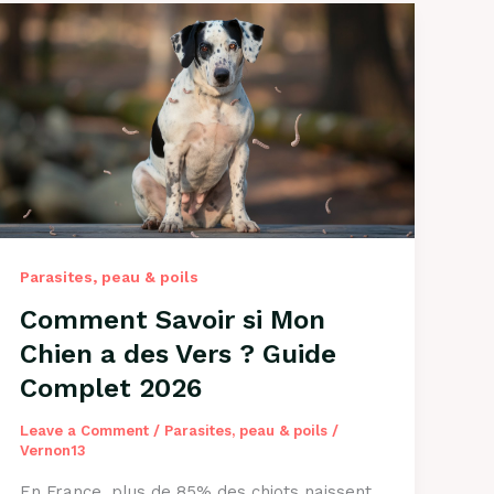
Parasites, peau & poils
Comment Savoir si Mon
Chien a des Vers ? Guide
Complet 2026
Leave a Comment
/
Parasites, peau & poils
/
Vernon13
En France, plus de 85% des chiots naissent