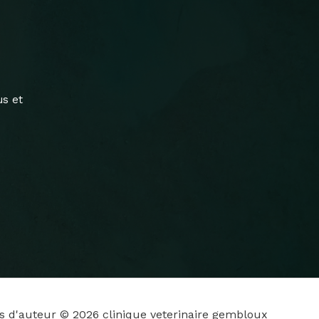
us et
ts d'auteur © 2026 clinique veterinaire gembloux