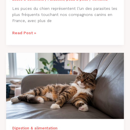
Les puces du chien représentent l’un des parasites les
plus fréquents touchant nos compagnons canins en
France, avec plus de
Comment
Read Post »
Savoir
si
Mon
Chien
a
des
Puces
?
Guide
2026
Digestion & alimentation