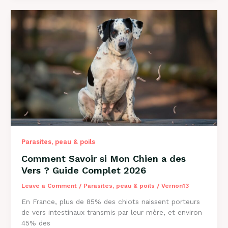
Perd
Ses
Poils
?
Causes
et
Solutions
2026
Parasites, peau & poils
Comment Savoir si Mon Chien a des
Vers ? Guide Complet 2026
Leave a Comment
/
Parasites, peau & poils
/
Vernon13
En France, plus de 85% des chiots naissent porteurs
de vers intestinaux transmis par leur mère, et environ
45% des