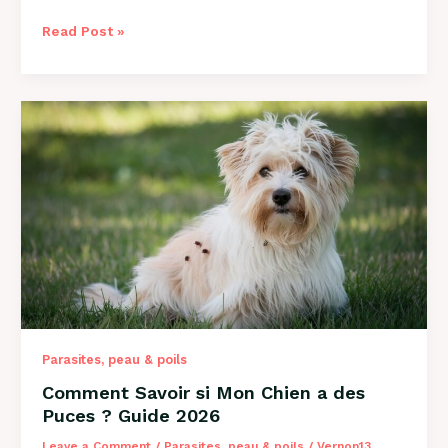
Comment
Read Post »
Savoir
si
Mon
Chien
a
des
Vers
?
Guide
Complet
2026
Parasites, peau & poils
Comment Savoir si Mon Chien a des
Puces ? Guide 2026
Leave a Comment
/
Parasites, peau & poils
/
Vernon13