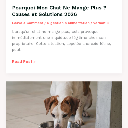
Pourquoi Mon Chat Ne Mange Plus ?
Causes et Solutions 2026
Leave a Comment
/
Digestion & alimentation
/
Vernon13
Lorsqu’un chat ne mange plus, cela provoque
immédiatement une inquiétude légitime chez son
propriétaire. Cette situation, appelée anorexie féline,
peut
Pourquoi
Read Post »
Mon
Chat
Ne
Mange
Plus
?
Causes
et
Solutions
2026