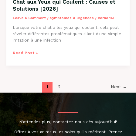
Chat aux Yeux qui Coulent : Causes et
Solutions [2026]
Leave a Comment
/
Symptômes & urgences
/
Vernon13
Lorsque votre chat a les yeux qui coulent, cela peut
révéler différentes problématiques allant d’une simple
irritation à une infection
Chat
Read Post »
aux
Yeux
qui
Coulent
:
1
2
Next
→
Causes
et
Solutions
[2026]
N'attendez plus, contactez-nous dès aujourd'hui!
Offrez à vos animaux les soins qu'ils méritent. Prenez