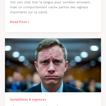
Voir son chat tirer la langue peut sembler amusant,
mais ce comportement cache parfois des signaux
importants sur sa santé.
Pourquoi
Read Post »
Mon
Chat
Tire
la
Langue
:
8
Causes
et
Solutions
Symptômes & urgences