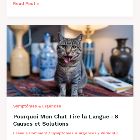
Mon
Read Post »
Chien
Est
Constipé
:
Solutions
et
Conseils
2026
Symptômes & urgences
Pourquoi Mon Chat Tire la Langue : 8
Causes et Solutions
Leave a Comment
/
Symptômes & urgences
/
Vernon13