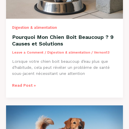
Digestion & alimentation
Pourquoi Mon Chien Boit Beaucoup ? 9
Causes et Solutions
Leave a Comment
/
Digestion & alimentation
/
Vernon13
Lorsque votre chien boit beaucoup d’eau plus que
d’habitude, cela peut révéler un problème de santé
sous-jacent nécessitant une attention
Pourquoi
Read Post »
Mon
Chien
Boit
Beaucoup
?
9
Causes