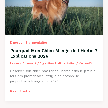
et
Solutions
Digestion & alimentation
Pourquoi Mon Chien Mange de l’Herbe ?
Explications 2026
Leave a Comment
/
Digestion & alimentation
/
Vernon13
Observer son chien manger de l’herbe dans le jardin ou
lors des promenades intrigue de nombreux
propriétaires français. En 2026,
Pourquoi
Read Post »
Mon
Chien
Mange