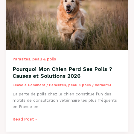
Causes
et
Solutions
Parasites, peau & poils
Pourquoi Mon Chien Perd Ses Poils ?
Causes et Solutions 2026
Leave a Comment
/
Parasites, peau & poils
/
Vernon13
La perte de poils chez le chien constitue l’un des
motifs de consultation vétérinaire les plus fréquents
en France en
Pourquoi
Read Post »
Mon
Chien