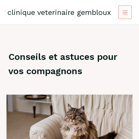
Skip
to
clinique veterinaire gembloux
content
Conseils et astuces pour
vos compagnons