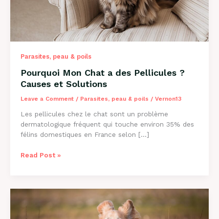
Parasites, peau & poils
Pourquoi Mon Chat a des Pellicules ?
Causes et Solutions
Leave a Comment
/
Parasites, peau & poils
/
Vernon13
Les pellicules chez le chat sont un problème
dermatologique fréquent qui touche environ 35% des
félins domestiques en France selon […]
Pourquoi
Read Post »
Mon
Chat
a
des
Pellicules
?