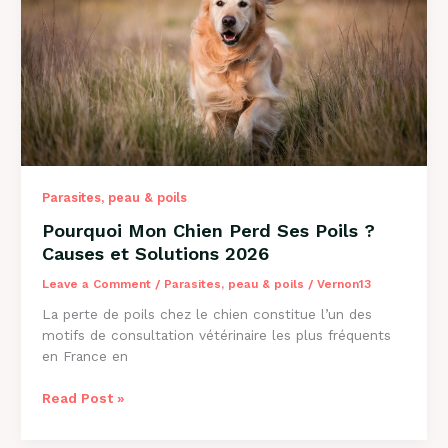
Causes
et
Solutions
Parasites, peau & poils
Pourquoi Mon Chien Perd Ses Poils ?
Causes et Solutions 2026
Leave a Comment
/
Parasites, peau & poils
/
Vernon13
La perte de poils chez le chien constitue l’un des
motifs de consultation vétérinaire les plus fréquents
en France en
Pourquoi
Read Post »
Mon
Chien