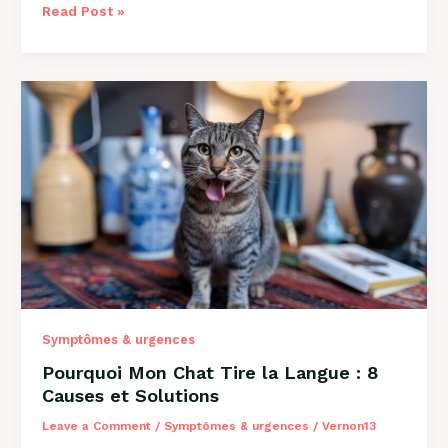
Mon
Read Post »
Chien
Est
Constipé
:
Solutions
et
Conseils
2026
Symptômes & urgences
Pourquoi Mon Chat Tire la Langue : 8
Causes et Solutions
Leave a Comment
/
Symptômes & urgences
/
Vernon13