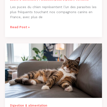
Les puces du chien représentent l’un des parasites les
plus fréquents touchant nos compagnons canins en
France, avec plus de
Comment
Read Post »
Savoir
si
Mon
Chien
a
des
Puces
?
Guide
2026
Digestion & alimentation