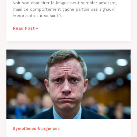
Voir son chat tirer la langue peut sembler amusant,
mais ce comportement cache parfois des signaux
importants sur sa santé.
Pourquoi
Read Post »
Mon
Chat
Tire
la
Langue
:
8
Causes
et
Solutions
Symptômes & urgences