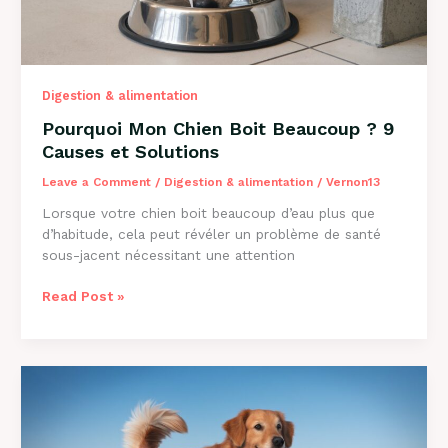
Digestion & alimentation
Pourquoi Mon Chien Boit Beaucoup ? 9
Causes et Solutions
Leave a Comment
/
Digestion & alimentation
/
Vernon13
Lorsque votre chien boit beaucoup d’eau plus que
d’habitude, cela peut révéler un problème de santé
sous-jacent nécessitant une attention
Pourquoi
Read Post »
Mon
Chien
Boit
Beaucoup
?
9
Causes