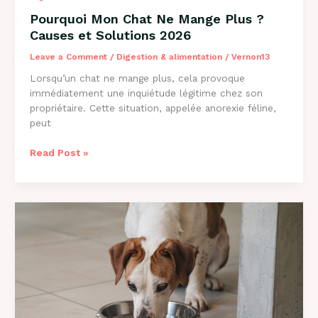
Pourquoi Mon Chat Ne Mange Plus ?
Causes et Solutions 2026
Leave a Comment
/
Digestion & alimentation
/
Vernon13
Lorsqu’un chat ne mange plus, cela provoque
immédiatement une inquiétude légitime chez son
propriétaire. Cette situation, appelée anorexie féline,
peut
Pourquoi
Read Post »
Mon
Chat
Ne
Mange
Plus
?
Causes
et
Solutions
2026