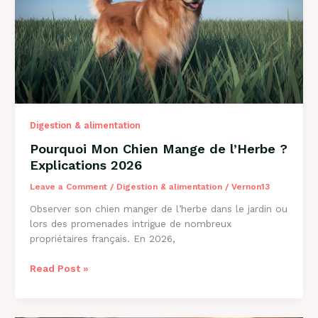
et
Solutions
Digestion & alimentation
Pourquoi Mon Chien Mange de l’Herbe ?
Explications 2026
Leave a Comment
/
Digestion & alimentation
/
Vernon13
Observer son chien manger de l’herbe dans le jardin ou
lors des promenades intrigue de nombreux
propriétaires français. En 2026,
Pourquoi
Read Post »
Mon
Chien
Mange