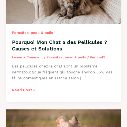
Parasites, peau & poils
Pourquoi Mon Chat a des Pellicules ?
Causes et Solutions
Leave a Comment
/
Parasites, peau & poils
/
Vernon13
Les pellicules chez le chat sont un problème
dermatologique fréquent qui touche environ 35% des
félins domestiques en France selon […]
Pourquoi
Read Post »
Mon
Chat
a
des
Pellicules
?