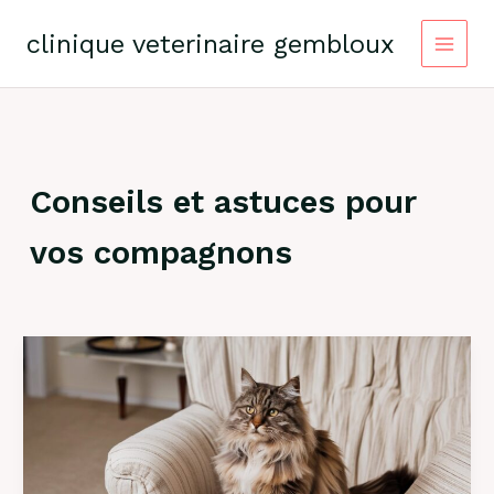
Skip
to
clinique veterinaire gembloux
content
Conseils et astuces pour
vos compagnons