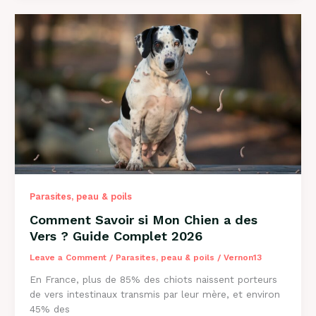
Perd
Ses
Poils
?
Causes
et
Solutions
2026
Parasites, peau & poils
Comment Savoir si Mon Chien a des
Vers ? Guide Complet 2026
Leave a Comment
/
Parasites, peau & poils
/
Vernon13
En France, plus de 85% des chiots naissent porteurs
de vers intestinaux transmis par leur mère, et environ
45% des