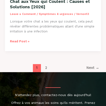
Chat aux Yeux qui Coulent : Causes et
Solutions [2026]
Leave a Comment
/
Symptômes & urgences
/
Vernon13
Lorsque votre chat a les yeux qui coulent, cela peut
révéler différentes problématiques allant d’une simple
irritation à une infection
Chat
Read Post »
aux
Yeux
qui
Coulent
:
1
2
Next
→
Causes
et
Solutions
[2026]
N'attendez plus, contactez-nous dès aujourd'hui!
Offrez à vos animaux les soins qu'ils méritent. Prenez