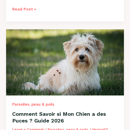
Comment
Read Post »
Savoir
si
Mon
Chien
a
des
Vers
?
Guide
Complet
2026
Parasites, peau & poils
Comment Savoir si Mon Chien a des
Puces ? Guide 2026
Leave a Comment
/
Parasites, peau & poils
/
Vernon13