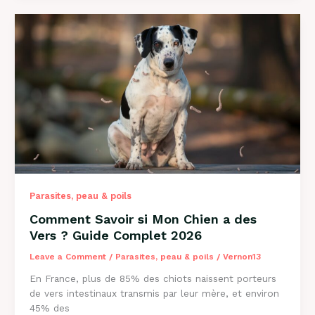
Perd
Ses
Poils
?
Causes
et
Solutions
2026
Parasites, peau & poils
Comment Savoir si Mon Chien a des
Vers ? Guide Complet 2026
Leave a Comment
/
Parasites, peau & poils
/
Vernon13
En France, plus de 85% des chiots naissent porteurs
de vers intestinaux transmis par leur mère, et environ
45% des