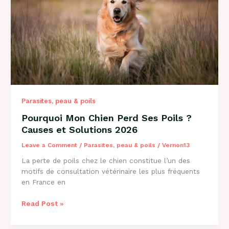
Causes
et
Solutions
Parasites, peau & poils
Pourquoi Mon Chien Perd Ses Poils ?
Causes et Solutions 2026
Leave a Comment
/
Parasites, peau & poils
/
Vernon13
La perte de poils chez le chien constitue l’un des
motifs de consultation vétérinaire les plus fréquents
en France en
Pourquoi
Read Post »
Mon
Chien