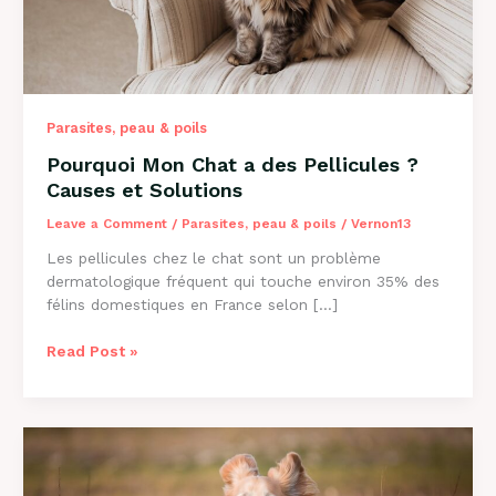
Parasites, peau & poils
Pourquoi Mon Chat a des Pellicules ?
Causes et Solutions
Leave a Comment
/
Parasites, peau & poils
/
Vernon13
Les pellicules chez le chat sont un problème
dermatologique fréquent qui touche environ 35% des
félins domestiques en France selon […]
Pourquoi
Read Post »
Mon
Chat
a
des
Pellicules
?