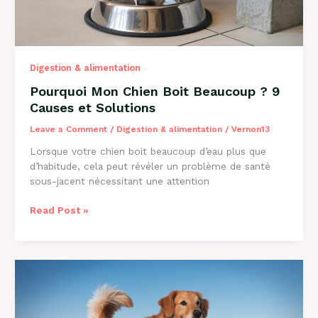
Digestion & alimentation
Pourquoi Mon Chien Boit Beaucoup ? 9
Causes et Solutions
Leave a Comment
/
Digestion & alimentation
/
Vernon13
Lorsque votre chien boit beaucoup d’eau plus que
d’habitude, cela peut révéler un problème de santé
sous-jacent nécessitant une attention
Pourquoi
Read Post »
Mon
Chien
Boit
Beaucoup
?
9
Causes