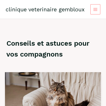
Skip
to
clinique veterinaire gembloux
content
Conseils et astuces pour
vos compagnons