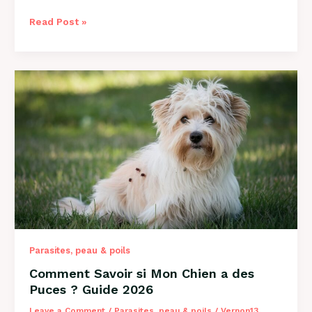
Comment
Read Post »
Savoir
si
Mon
Chien
a
des
Vers
?
Guide
Complet
2026
Parasites, peau & poils
Comment Savoir si Mon Chien a des
Puces ? Guide 2026
Leave a Comment
/
Parasites, peau & poils
/
Vernon13