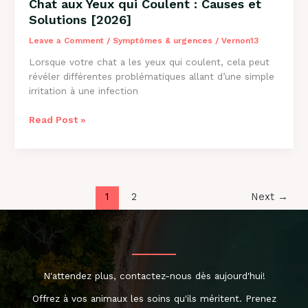
Chat aux Yeux qui Coulent : Causes et
Solutions [2026]
Leave a Comment
/
Symptômes & urgences
/
Vernon13
Lorsque votre chat a les yeux qui coulent, cela peut
révéler différentes problématiques allant d’une simple
irritation à une infection
Chat
Read Post »
aux
Yeux
qui
Coulent
:
1
2
Next
→
Causes
et
Solutions
[2026]
N'attendez plus, contactez-nous dès aujourd'hui!
Offrez à vos animaux les soins qu'ils méritent. Prenez