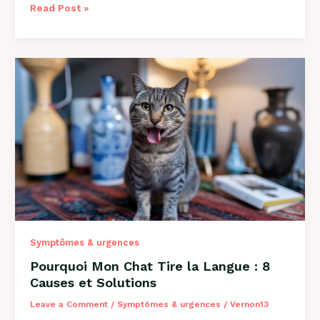
Mon
Read Post »
Chien
Est
Constipé
:
Solutions
et
Conseils
2026
Symptômes & urgences
Pourquoi Mon Chat Tire la Langue : 8
Causes et Solutions
Leave a Comment
/
Symptômes & urgences
/
Vernon13