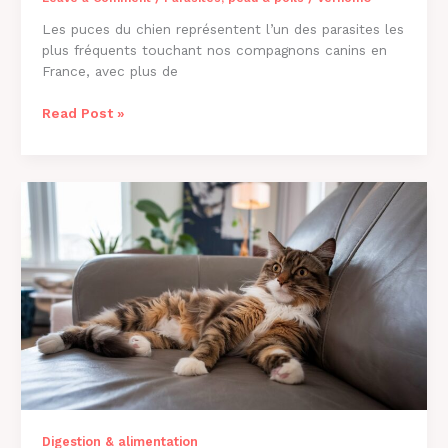
Les puces du chien représentent l’un des parasites les
plus fréquents touchant nos compagnons canins en
France, avec plus de
Comment
Read Post »
Savoir
si
Mon
Chien
a
des
Puces
?
Guide
2026
Digestion & alimentation