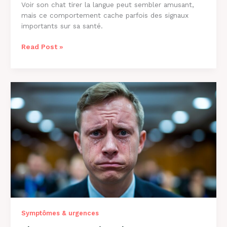
Voir son chat tirer la langue peut sembler amusant,
mais ce comportement cache parfois des signaux
importants sur sa santé.
Pourquoi
Read Post »
Mon
Chat
Tire
la
Langue
:
8
Causes
et
Solutions
Symptômes & urgences