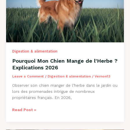
et
Solutions
Digestion & alimentation
Pourquoi Mon Chien Mange de l’Herbe ?
Explications 2026
Leave a Comment
/
Digestion & alimentation
/
Vernon13
Observer son chien manger de l’herbe dans le jardin ou
lors des promenades intrigue de nombreux
propriétaires français. En 2026,
Pourquoi
Read Post »
Mon
Chien
Mange