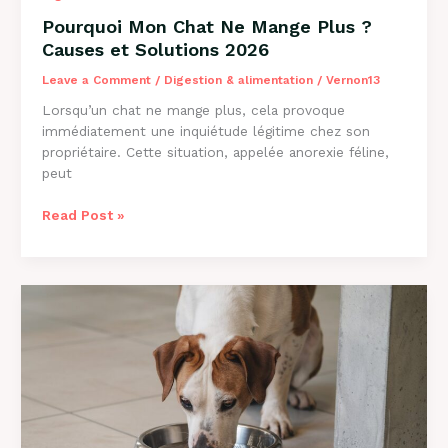
Pourquoi Mon Chat Ne Mange Plus ?
Causes et Solutions 2026
Leave a Comment
/
Digestion & alimentation
/
Vernon13
Lorsqu’un chat ne mange plus, cela provoque
immédiatement une inquiétude légitime chez son
propriétaire. Cette situation, appelée anorexie féline,
peut
Pourquoi
Read Post »
Mon
Chat
Ne
Mange
Plus
?
Causes
et
Solutions
2026