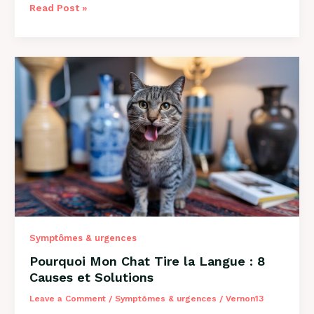
Mon
Read Post »
Chien
Est
Constipé
:
Solutions
et
Conseils
2026
Symptômes & urgences
Pourquoi Mon Chat Tire la Langue : 8
Causes et Solutions
Leave a Comment
/
Symptômes & urgences
/
Vernon13