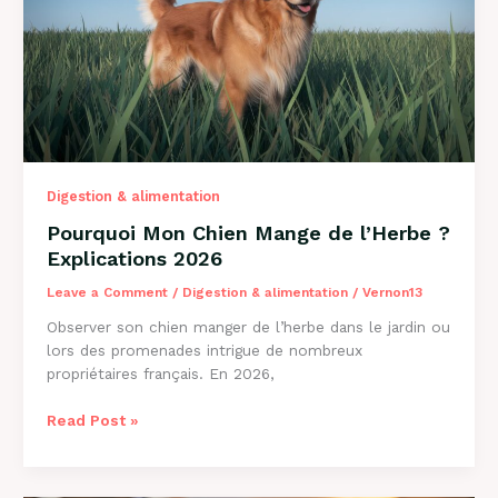
et
Solutions
Digestion & alimentation
Pourquoi Mon Chien Mange de l’Herbe ?
Explications 2026
Leave a Comment
/
Digestion & alimentation
/
Vernon13
Observer son chien manger de l’herbe dans le jardin ou
lors des promenades intrigue de nombreux
propriétaires français. En 2026,
Pourquoi
Read Post »
Mon
Chien
Mange