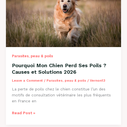
Causes
et
Solutions
Parasites, peau & poils
Pourquoi Mon Chien Perd Ses Poils ?
Causes et Solutions 2026
Leave a Comment
/
Parasites, peau & poils
/
Vernon13
La perte de poils chez le chien constitue l’un des
motifs de consultation vétérinaire les plus fréquents
en France en
Pourquoi
Read Post »
Mon
Chien