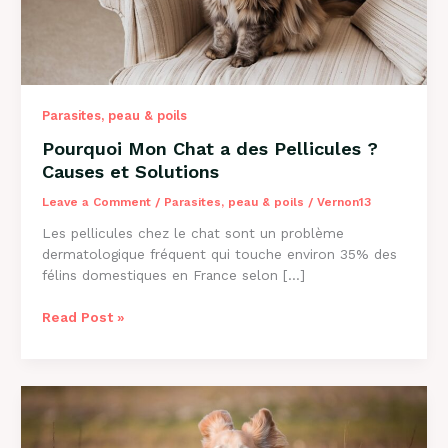
Parasites, peau & poils
Pourquoi Mon Chat a des Pellicules ?
Causes et Solutions
Leave a Comment
/
Parasites, peau & poils
/
Vernon13
Les pellicules chez le chat sont un problème
dermatologique fréquent qui touche environ 35% des
félins domestiques en France selon […]
Pourquoi
Read Post »
Mon
Chat
a
des
Pellicules
?