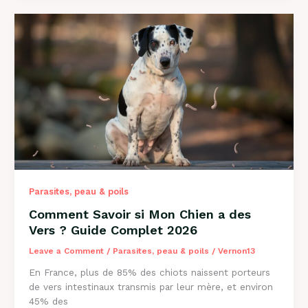
Perd
Ses
Poils
?
Causes
et
Solutions
2026
Parasites, peau & poils
Comment Savoir si Mon Chien a des
Vers ? Guide Complet 2026
Leave a Comment
/
Parasites, peau & poils
/
Vernon13
En France, plus de 85% des chiots naissent porteurs
de vers intestinaux transmis par leur mère, et environ
45% des