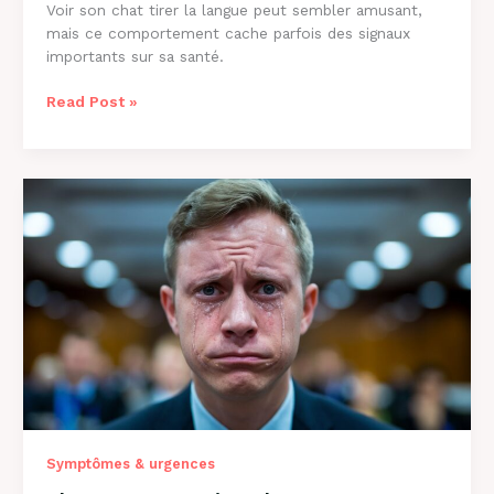
Voir son chat tirer la langue peut sembler amusant,
mais ce comportement cache parfois des signaux
importants sur sa santé.
Pourquoi
Read Post »
Mon
Chat
Tire
la
Langue
:
8
Causes
et
Solutions
Symptômes & urgences