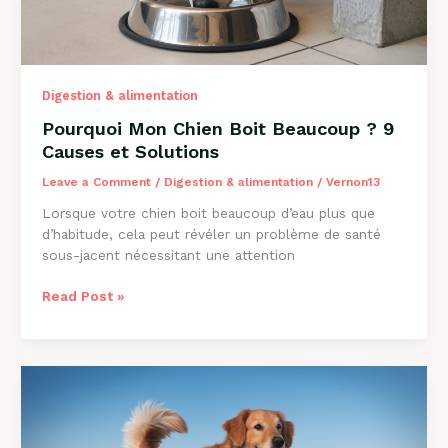
Digestion & alimentation
Pourquoi Mon Chien Boit Beaucoup ? 9
Causes et Solutions
Leave a Comment
/
Digestion & alimentation
/
Vernon13
Lorsque votre chien boit beaucoup d’eau plus que
d’habitude, cela peut révéler un problème de santé
sous-jacent nécessitant une attention
Pourquoi
Read Post »
Mon
Chien
Boit
Beaucoup
?
9
Causes