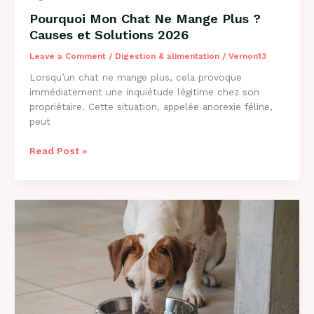
Pourquoi Mon Chat Ne Mange Plus ?
Causes et Solutions 2026
Leave a Comment
/
Digestion & alimentation
/
Vernon13
Lorsqu’un chat ne mange plus, cela provoque
immédiatement une inquiétude légitime chez son
propriétaire. Cette situation, appelée anorexie féline,
peut
Pourquoi
Read Post »
Mon
Chat
Ne
Mange
Plus
?
Causes
et
Solutions
2026