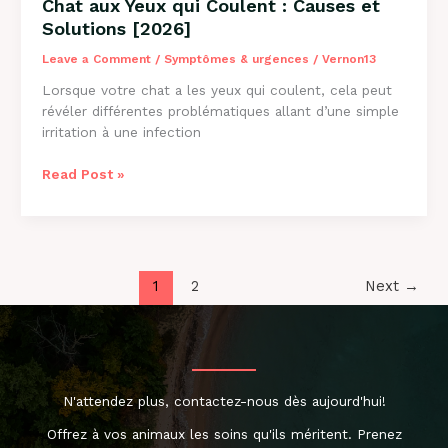
Chat aux Yeux qui Coulent : Causes et
Solutions [2026]
Leave a Comment
/
Symptômes & urgences
/
Vernon13
Lorsque votre chat a les yeux qui coulent, cela peut
révéler différentes problématiques allant d’une simple
irritation à une infection
Chat
Read Post »
aux
Yeux
qui
Coulent
:
1
2
Next
→
Causes
et
Solutions
[2026]
N'attendez plus, contactez-nous dès aujourd'hui!
Offrez à vos animaux les soins qu'ils méritent. Prenez