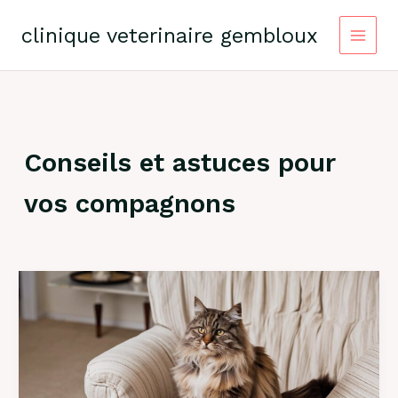
Skip
to
clinique veterinaire gembloux
content
Conseils et astuces pour
vos compagnons