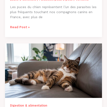
Les puces du chien représentent l’un des parasites les
plus fréquents touchant nos compagnons canins en
France, avec plus de
Comment
Read Post »
Savoir
si
Mon
Chien
a
des
Puces
?
Guide
2026
Digestion & alimentation