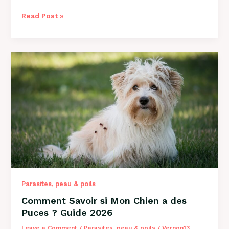
Comment
Read Post »
Savoir
si
Mon
Chien
a
des
Vers
?
Guide
Complet
2026
Parasites, peau & poils
Comment Savoir si Mon Chien a des
Puces ? Guide 2026
Leave a Comment
/
Parasites, peau & poils
/
Vernon13