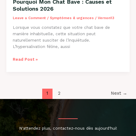
Pourquoi Mon Chat Bave : Causes et
Solutions 2026
Leave a Comment
/
Symptômes & urgences
/
Vernon13
Lorsque vous constatez que votre chat bave de
manière inhabituelle, cette situation peut
naturellement susciter de l’inquiétude.
L’hypersalivation féline, aussi
Pourquoi
Read Post »
Mon
Chat
Bave
:
Causes
1
2
Next
→
et
Solutions
2026
N'attendez plus, contactez-nous dès aujourd'hui!