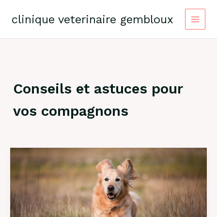
Skip
to
clinique veterinaire gembloux
content
Conseils et astuces pour
vos compagnons