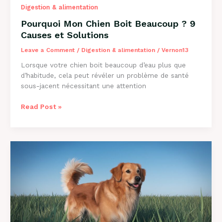
Digestion & alimentation
Pourquoi Mon Chien Boit Beaucoup ? 9
Causes et Solutions
Leave a Comment
/
Digestion & alimentation
/
Vernon13
Lorsque votre chien boit beaucoup d’eau plus que
d’habitude, cela peut révéler un problème de santé
sous-jacent nécessitant une attention
Pourquoi
Read Post »
Mon
Chien
Boit
Beaucoup
?
9
Causes
et
Solutions