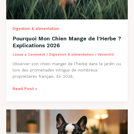
Digestion & alimentation
Pourquoi Mon Chien Mange de l’Herbe ?
Explications 2026
Leave a Comment
/
Digestion & alimentation
/
Vernon13
Observer son chien manger de l’herbe dans le jardin ou
lors des promenades intrigue de nombreux
propriétaires français. En 2026,
Pourquoi
Read Post »
Mon
Chien
Mange
de
l’Herbe
?
Explications