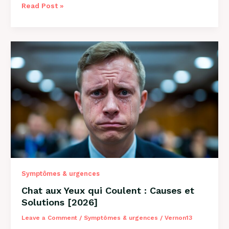
Pourquoi
Read Post »
Mon
Chat
Tire
la
Langue
:
8
Causes
et
Solutions
Symptômes & urgences
Chat aux Yeux qui Coulent : Causes et
Solutions [2026]
Leave a Comment
/
Symptômes & urgences
/
Vernon13