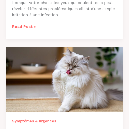
Lorsque votre chat a les yeux qui coulent, cela peut
révéler différentes problématiques allant d’une simple
irritation à une infection
Chat
Read Post »
aux
Yeux
qui
Coulent
:
Causes
et
Solutions
[2026]
Symptômes & urgences