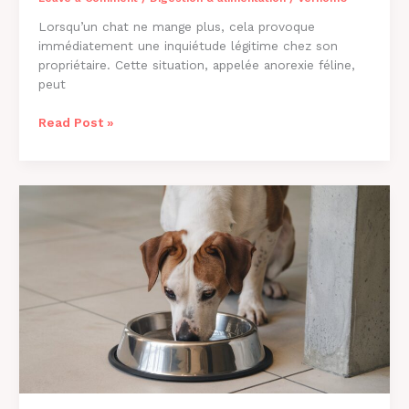
Lorsqu’un chat ne mange plus, cela provoque
immédiatement une inquiétude légitime chez son
propriétaire. Cette situation, appelée anorexie féline,
peut
Pourquoi
Read Post »
Mon
Chat
Ne
Mange
Plus
?
Causes
et
Solutions
2026