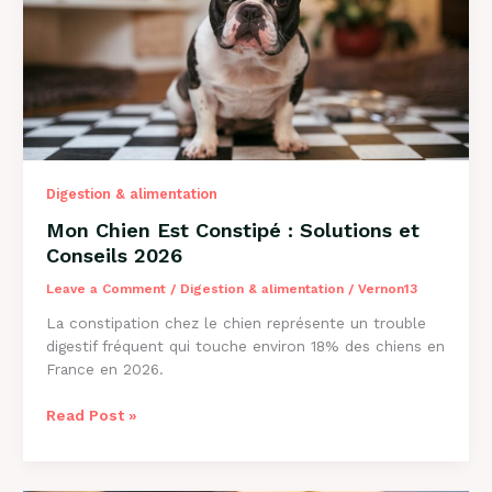
2026
Digestion & alimentation
Mon Chien Est Constipé : Solutions et
Conseils 2026
Leave a Comment
/
Digestion & alimentation
/
Vernon13
La constipation chez le chien représente un trouble
digestif fréquent qui touche environ 18% des chiens en
France en 2026.
Mon
Read Post »
Chien
Est
Constipé