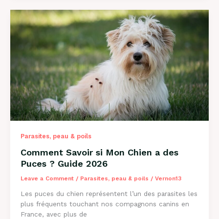
Mon
Chien
a
des
Vers
?
Guide
Complet
2026
Parasites, peau & poils
Comment Savoir si Mon Chien a des
Puces ? Guide 2026
Leave a Comment
/
Parasites, peau & poils
/
Vernon13
Les puces du chien représentent l’un des parasites les
plus fréquents touchant nos compagnons canins en
France, avec plus de