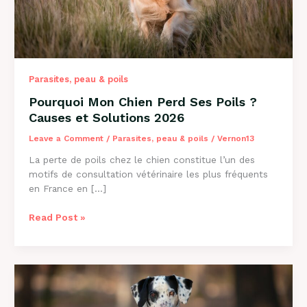
Parasites, peau & poils
Pourquoi Mon Chien Perd Ses Poils ?
Causes et Solutions 2026
Leave a Comment
/
Parasites, peau & poils
/
Vernon13
La perte de poils chez le chien constitue l’un des
motifs de consultation vétérinaire les plus fréquents
en France en […]
Pourquoi
Read Post »
Mon
Chien
Perd
Ses
Poils
?