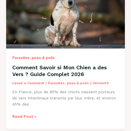
Causes
et
Solutions
2026
Parasites, peau & poils
Comment Savoir si Mon Chien a des
Vers ? Guide Complet 2026
Leave a Comment
/
Parasites, peau & poils
/
Vernon13
En France, plus de 85% des chiots naissent porteurs
de vers intestinaux transmis par leur mère, et environ
45% des
Comment
Read Post »
Savoir
si