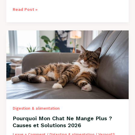
Comment
Read Post »
Savoir
si
Mon
Chien
a
des
Puces
?
Guide
2026
Digestion & alimentation
Pourquoi Mon Chat Ne Mange Plus ?
Causes et Solutions 2026
Leave a Comment
/
Digestion & alimentation
/
Vernon13