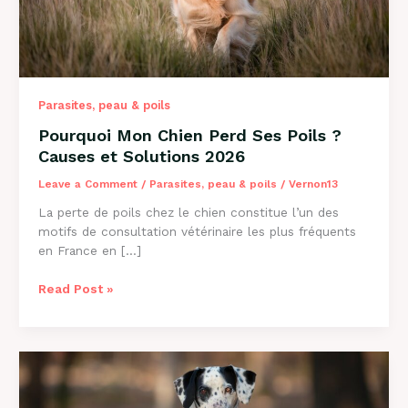
Parasites, peau & poils
Pourquoi Mon Chien Perd Ses Poils ?
Causes et Solutions 2026
Leave a Comment
/
Parasites, peau & poils
/
Vernon13
La perte de poils chez le chien constitue l’un des
motifs de consultation vétérinaire les plus fréquents
en France en […]
Pourquoi
Read Post »
Mon
Chien
Perd
Ses
Poils
?