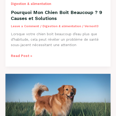
Digestion & alimentation
Pourquoi Mon Chien Boit Beaucoup ? 9
Causes et Solutions
Leave a Comment
/
Digestion & alimentation
/
Vernon13
Lorsque votre chien boit beaucoup d’eau plus que
d’habitude, cela peut révéler un problème de santé
sous-jacent nécessitant une attention
Pourquoi
Read Post »
Mon
Chien
Boit
Beaucoup
?
9
Causes
et
Solutions