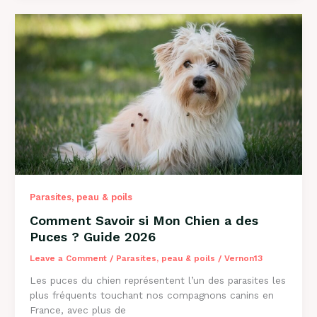
Mon
Chien
a
des
Vers
?
Guide
Complet
2026
Parasites, peau & poils
Comment Savoir si Mon Chien a des
Puces ? Guide 2026
Leave a Comment
/
Parasites, peau & poils
/
Vernon13
Les puces du chien représentent l’un des parasites les
plus fréquents touchant nos compagnons canins en
France, avec plus de