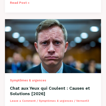
Pourquoi
Read Post »
Mon
Chat
Tire
la
Langue
:
8
Causes
et
Solutions
Symptômes & urgences
Chat aux Yeux qui Coulent : Causes et
Solutions [2026]
Leave a Comment
/
Symptômes & urgences
/
Vernon13