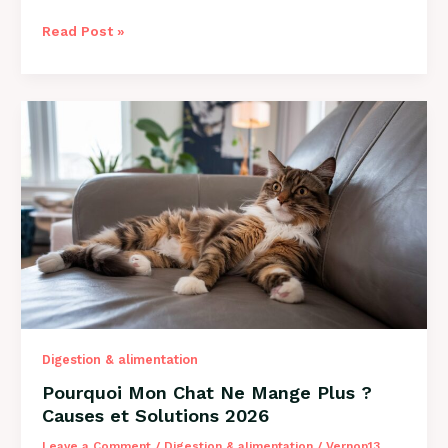
Comment
Read Post »
Savoir
si
Mon
Chien
a
des
Puces
?
Guide
2026
Digestion & alimentation
Pourquoi Mon Chat Ne Mange Plus ?
Causes et Solutions 2026
Leave a Comment
/
Digestion & alimentation
/
Vernon13