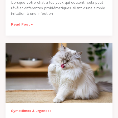
Lorsque votre chat a les yeux qui coulent, cela peut
révéler différentes problématiques allant d’une simple
irritation à une infection
Chat
Read Post »
aux
Yeux
qui
Coulent
:
Causes
et
Solutions
[2026]
Symptômes & urgences