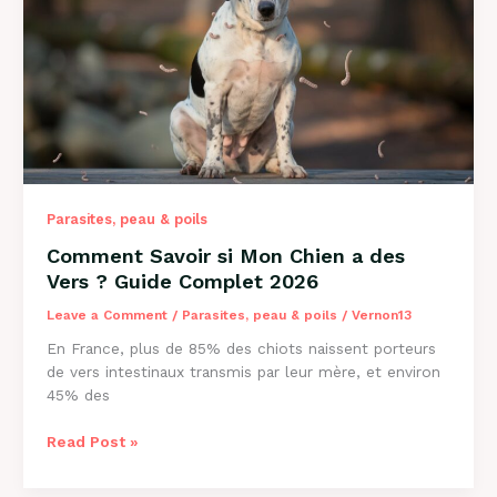
Causes
et
Solutions
2026
Parasites, peau & poils
Comment Savoir si Mon Chien a des
Vers ? Guide Complet 2026
Leave a Comment
/
Parasites, peau & poils
/
Vernon13
En France, plus de 85% des chiots naissent porteurs
de vers intestinaux transmis par leur mère, et environ
45% des
Comment
Read Post »
Savoir
si