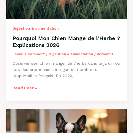
Digestion & alimentation
Pourquoi Mon Chien Mange de l’Herbe ?
Explications 2026
Leave a Comment
/
Digestion & alimentation
/
Vernon13
Observer son chien manger de l’herbe dans le jardin ou
lors des promenades intrigue de nombreux
propriétaires français. En 2026,
Pourquoi
Read Post »
Mon
Chien
Mange
de
l’Herbe
?
Explications