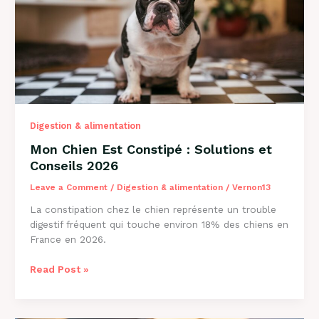
2026
Digestion & alimentation
Mon Chien Est Constipé : Solutions et
Conseils 2026
Leave a Comment
/
Digestion & alimentation
/
Vernon13
La constipation chez le chien représente un trouble
digestif fréquent qui touche environ 18% des chiens en
France en 2026.
Mon
Read Post »
Chien
Est
Constipé