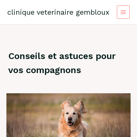
Skip
to
clinique veterinaire gembloux
content
Conseils et astuces pour
vos compagnons