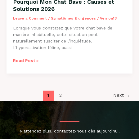
Pourquoi Mon Chat Bave : Causes et
Solutions 2026
Leave a Comment
/
Symptômes & urgences
/
Vernon13
Lorsque vous constatez que votre chat bave de
manière inhabituelle, cette situation peut
naturellement susciter de l’inquiétude.
L’hypersalivation féline, aussi
Pourquoi
Read Post »
Mon
Chat
Bave
:
Causes
1
2
Next
→
et
Solutions
2026
N'attendez plus, contactez-nous dès aujourd'hui!