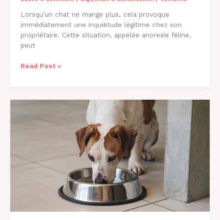
Lorsqu’un chat ne mange plus, cela provoque
immédiatement une inquiétude légitime chez son
propriétaire. Cette situation, appelée anorexie féline,
peut
Pourquoi
Read Post »
Mon
Chat
Ne
Mange
Plus
?
Causes
et
Solutions
2026