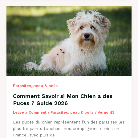
Mon
Chien
a
des
Vers
?
Guide
Complet
2026
Parasites, peau & poils
Comment Savoir si Mon Chien a des
Puces ? Guide 2026
Leave a Comment
/
Parasites, peau & poils
/
Vernon13
Les puces du chien représentent l’un des parasites les
plus fréquents touchant nos compagnons canins en
France, avec plus de