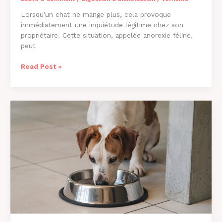
Lorsqu’un chat ne mange plus, cela provoque
immédiatement une inquiétude légitime chez son
propriétaire. Cette situation, appelée anorexie féline,
peut
Pourquoi
Read Post »
Mon
Chat
Ne
Mange
Plus
?
Causes
et
Solutions
2026