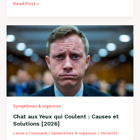
Pourquoi
Read Post »
Mon
Chat
Tire
la
Langue
:
8
Causes
et
Solutions
Symptômes & urgences
Chat aux Yeux qui Coulent : Causes et
Solutions [2026]
Leave a Comment
/
Symptômes & urgences
/
Vernon13