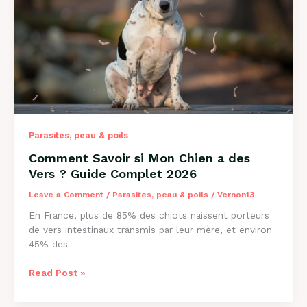
Causes
et
Solutions
2026
Parasites, peau & poils
Comment Savoir si Mon Chien a des
Vers ? Guide Complet 2026
Leave a Comment
/
Parasites, peau & poils
/
Vernon13
En France, plus de 85% des chiots naissent porteurs
de vers intestinaux transmis par leur mère, et environ
45% des
Comment
Read Post »
Savoir
si