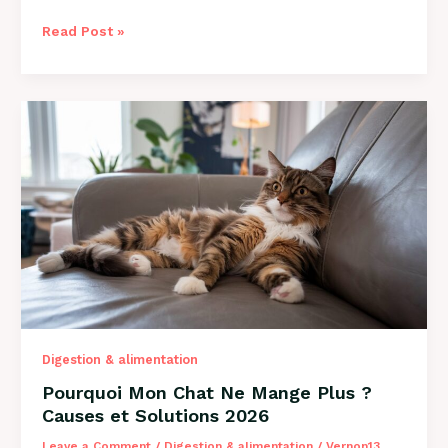
Comment
Read Post »
Savoir
si
Mon
Chien
a
des
Puces
?
Guide
2026
Digestion & alimentation
Pourquoi Mon Chat Ne Mange Plus ?
Causes et Solutions 2026
Leave a Comment
/
Digestion & alimentation
/
Vernon13