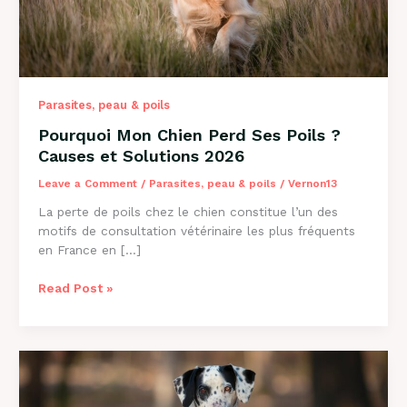
Parasites, peau & poils
Pourquoi Mon Chien Perd Ses Poils ?
Causes et Solutions 2026
Leave a Comment
/
Parasites, peau & poils
/
Vernon13
La perte de poils chez le chien constitue l’un des
motifs de consultation vétérinaire les plus fréquents
en France en […]
Pourquoi
Read Post »
Mon
Chien
Perd
Ses
Poils
?