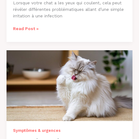
Lorsque votre chat a les yeux qui coulent, cela peut
révéler différentes problématiques allant d’une simple
irritation à une infection
Chat
Read Post »
aux
Yeux
qui
Coulent
:
Causes
et
Solutions
[2026]
Symptômes & urgences