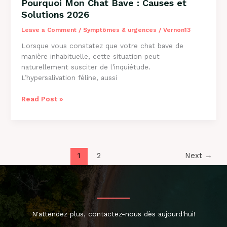
Pourquoi Mon Chat Bave : Causes et
Solutions 2026
Leave a Comment
/
Symptômes & urgences
/
Vernon13
Lorsque vous constatez que votre chat bave de
manière inhabituelle, cette situation peut
naturellement susciter de l’inquiétude.
L’hypersalivation féline, aussi
Pourquoi
Read Post »
Mon
Chat
Bave
:
Causes
1
2
Next
→
et
Solutions
2026
N'attendez plus, contactez-nous dès aujourd'hui!