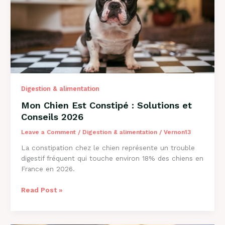
2026
Digestion & alimentation
Mon Chien Est Constipé : Solutions et
Conseils 2026
Leave a Comment
/
Digestion & alimentation
/
Vernon13
La constipation chez le chien représente un trouble
digestif fréquent qui touche environ 18% des chiens en
France en 2026.
Mon
Read Post »
Chien
Est
Constipé