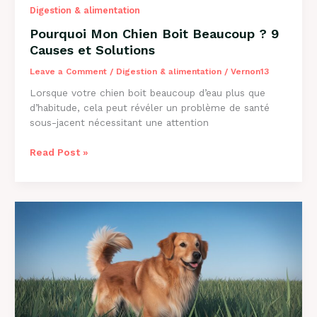
Digestion & alimentation
Pourquoi Mon Chien Boit Beaucoup ? 9
Causes et Solutions
Leave a Comment
/
Digestion & alimentation
/
Vernon13
Lorsque votre chien boit beaucoup d’eau plus que
d’habitude, cela peut révéler un problème de santé
sous-jacent nécessitant une attention
Pourquoi
Read Post »
Mon
Chien
Boit
Beaucoup
?
9
Causes
et
Solutions