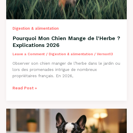
Digestion & alimentation
Pourquoi Mon Chien Mange de l’Herbe ?
Explications 2026
Leave a Comment
/
Digestion & alimentation
/
Vernon13
Observer son chien manger de l’herbe dans le jardin ou
lors des promenades intrigue de nombreux
propriétaires français. En 2026,
Pourquoi
Read Post »
Mon
Chien
Mange
de
l’Herbe
?
Explications