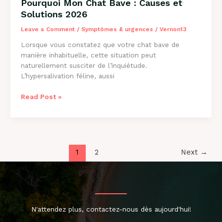
Pourquoi Mon Chat Bave : Causes et
Solutions 2026
Leave a Comment
/
Symptômes & urgences
/
Vernon13
Lorsque vous constatez que votre chat bave de
manière inhabituelle, cette situation peut
naturellement susciter de l’inquiétude.
L’hypersalivation féline, aussi
Pourquoi
Read Post »
Mon
Chat
Bave
:
Causes
1
2
Next
→
et
Solutions
2026
N'attendez plus, contactez-nous dès aujourd'hui!