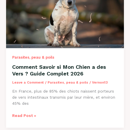
Causes
et
Solutions
2026
Parasites, peau & poils
Comment Savoir si Mon Chien a des
Vers ? Guide Complet 2026
Leave a Comment
/
Parasites, peau & poils
/
Vernon13
En France, plus de 85% des chiots naissent porteurs
de vers intestinaux transmis par leur mère, et environ
45% des
Comment
Read Post »
Savoir
si