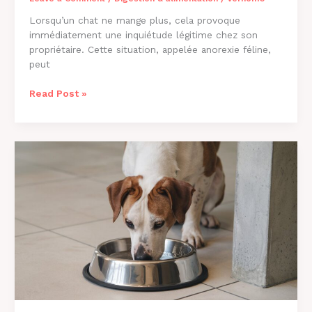
Lorsqu’un chat ne mange plus, cela provoque
immédiatement une inquiétude légitime chez son
propriétaire. Cette situation, appelée anorexie féline,
peut
Pourquoi
Read Post »
Mon
Chat
Ne
Mange
Plus
?
Causes
et
Solutions
2026