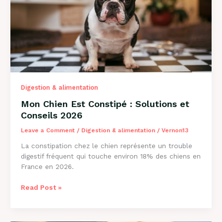
2026
Digestion & alimentation
Mon Chien Est Constipé : Solutions et
Conseils 2026
Leave a Comment
/
Digestion & alimentation
/
Vernon13
La constipation chez le chien représente un trouble
digestif fréquent qui touche environ 18% des chiens en
France en 2026.
Mon
Read Post »
Chien
Est
Constipé