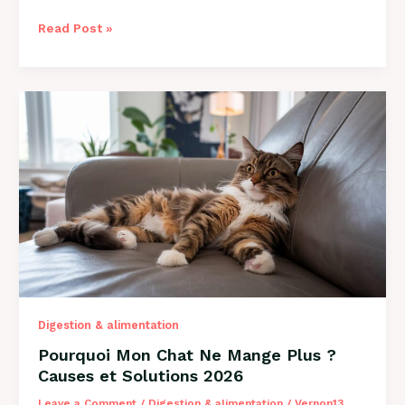
Comment
Read Post »
Savoir
si
Mon
Chien
a
des
Puces
?
Guide
2026
Digestion & alimentation
Pourquoi Mon Chat Ne Mange Plus ?
Causes et Solutions 2026
Leave a Comment
/
Digestion & alimentation
/
Vernon13