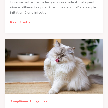
Lorsque votre chat a les yeux qui coulent, cela peut
révéler différentes problématiques allant d’une simple
irritation à une infection
Chat
Read Post »
aux
Yeux
qui
Coulent
:
Causes
et
Solutions
[2026]
Symptômes & urgences