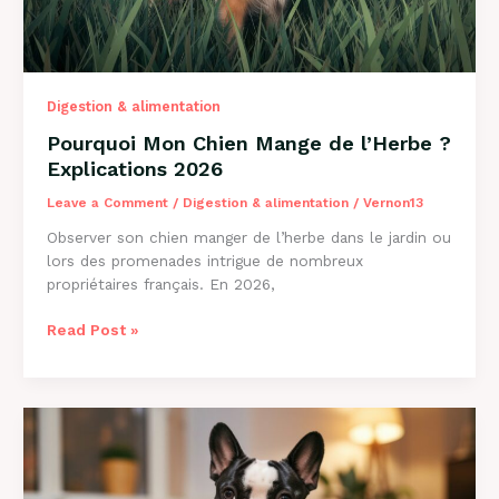
Digestion & alimentation
Pourquoi Mon Chien Mange de l’Herbe ?
Explications 2026
Leave a Comment
/
Digestion & alimentation
/
Vernon13
Observer son chien manger de l’herbe dans le jardin ou
lors des promenades intrigue de nombreux
propriétaires français. En 2026,
Pourquoi
Read Post »
Mon
Chien
Mange
de
l’Herbe
?
Explications