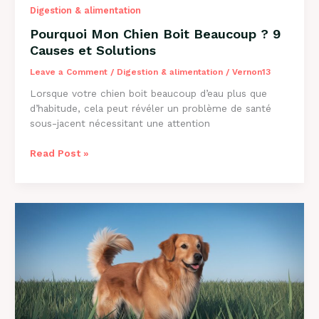
Digestion & alimentation
Pourquoi Mon Chien Boit Beaucoup ? 9
Causes et Solutions
Leave a Comment
/
Digestion & alimentation
/
Vernon13
Lorsque votre chien boit beaucoup d’eau plus que
d’habitude, cela peut révéler un problème de santé
sous-jacent nécessitant une attention
Pourquoi
Read Post »
Mon
Chien
Boit
Beaucoup
?
9
Causes
et
Solutions