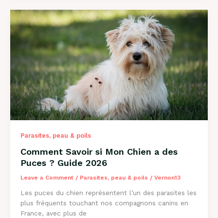
Mon
Chien
a
des
Vers
?
Guide
Complet
2026
Parasites, peau & poils
Comment Savoir si Mon Chien a des
Puces ? Guide 2026
Leave a Comment
/
Parasites, peau & poils
/
Vernon13
Les puces du chien représentent l’un des parasites les
plus fréquents touchant nos compagnons canins en
France, avec plus de