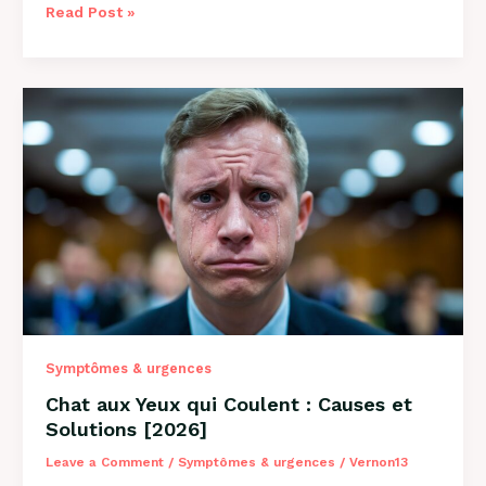
Pourquoi
Read Post »
Mon
Chat
Tire
la
Langue
:
8
Causes
et
Solutions
Symptômes & urgences
Chat aux Yeux qui Coulent : Causes et
Solutions [2026]
Leave a Comment
/
Symptômes & urgences
/
Vernon13