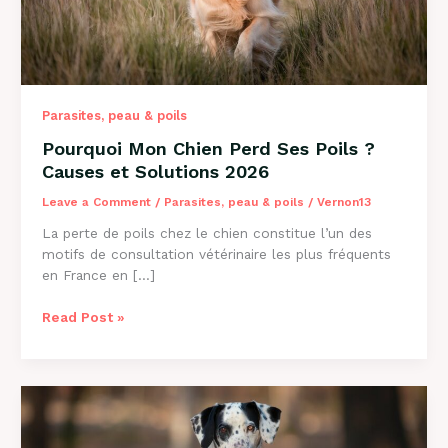
Parasites, peau & poils
Pourquoi Mon Chien Perd Ses Poils ?
Causes et Solutions 2026
Leave a Comment
/
Parasites, peau & poils
/
Vernon13
La perte de poils chez le chien constitue l’un des
motifs de consultation vétérinaire les plus fréquents
en France en […]
Pourquoi
Read Post »
Mon
Chien
Perd
Ses
Poils
?