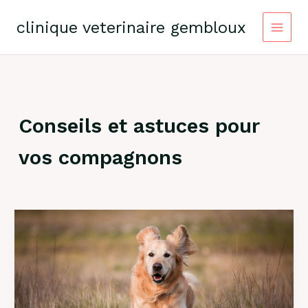
Skip
to
clinique veterinaire gembloux
content
Conseils et astuces pour
vos compagnons