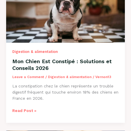
2026
Digestion & alimentation
Mon Chien Est Constipé : Solutions et
Conseils 2026
Leave a Comment
/
Digestion & alimentation
/
Vernon13
La constipation chez le chien représente un trouble
digestif fréquent qui touche environ 18% des chiens en
France en 2026.
Mon
Read Post »
Chien
Est
Constipé