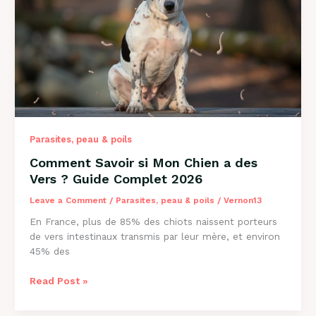
Causes
et
Solutions
2026
Parasites, peau & poils
Comment Savoir si Mon Chien a des
Vers ? Guide Complet 2026
Leave a Comment
/
Parasites, peau & poils
/
Vernon13
En France, plus de 85% des chiots naissent porteurs
de vers intestinaux transmis par leur mère, et environ
45% des
Comment
Read Post »
Savoir
si