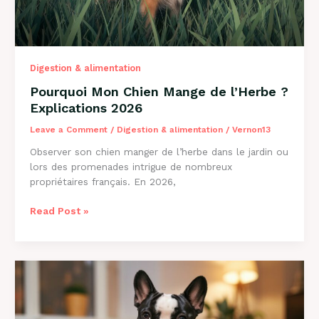
Digestion & alimentation
Pourquoi Mon Chien Mange de l’Herbe ?
Explications 2026
Leave a Comment
/
Digestion & alimentation
/
Vernon13
Observer son chien manger de l’herbe dans le jardin ou
lors des promenades intrigue de nombreux
propriétaires français. En 2026,
Pourquoi
Read Post »
Mon
Chien
Mange
de
l’Herbe
?
Explications