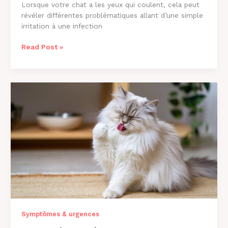
Lorsque votre chat a les yeux qui coulent, cela peut
révéler différentes problématiques allant d’une simple
irritation à une infection
Chat
Read Post »
aux
Yeux
qui
Coulent
:
Causes
et
Solutions
[2026]
Symptômes & urgences