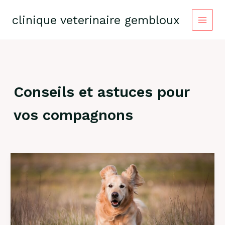
Skip
to
clinique veterinaire gembloux
content
Conseils et astuces pour
vos compagnons