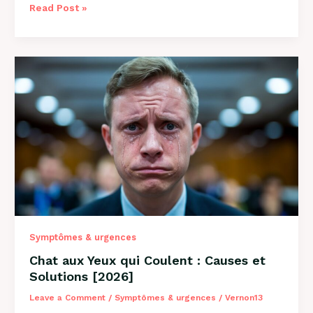
Pourquoi
Read Post »
Mon
Chat
Tire
la
Langue
:
8
Causes
et
Solutions
Symptômes & urgences
Chat aux Yeux qui Coulent : Causes et
Solutions [2026]
Leave a Comment
/
Symptômes & urgences
/
Vernon13