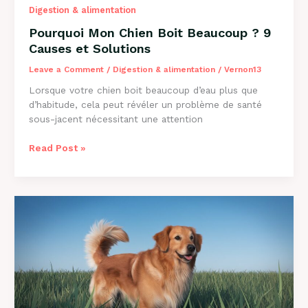
Digestion & alimentation
Pourquoi Mon Chien Boit Beaucoup ? 9
Causes et Solutions
Leave a Comment
/
Digestion & alimentation
/
Vernon13
Lorsque votre chien boit beaucoup d’eau plus que
d’habitude, cela peut révéler un problème de santé
sous-jacent nécessitant une attention
Pourquoi
Read Post »
Mon
Chien
Boit
Beaucoup
?
9
Causes
et
Solutions