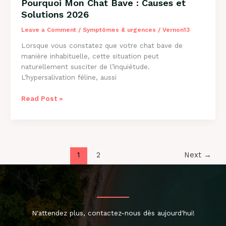
Pourquoi Mon Chat Bave : Causes et
Solutions 2026
Leave a Comment
/
Symptômes & urgences
/
Vernon13
Lorsque vous constatez que votre chat bave de
manière inhabituelle, cette situation peut
naturellement susciter de l’inquiétude.
L’hypersalivation féline, aussi
Pourquoi
Read Post »
Mon
Chat
Bave
:
Causes
1
2
Next
→
et
Solutions
2026
N'attendez plus, contactez-nous dès aujourd'hui!