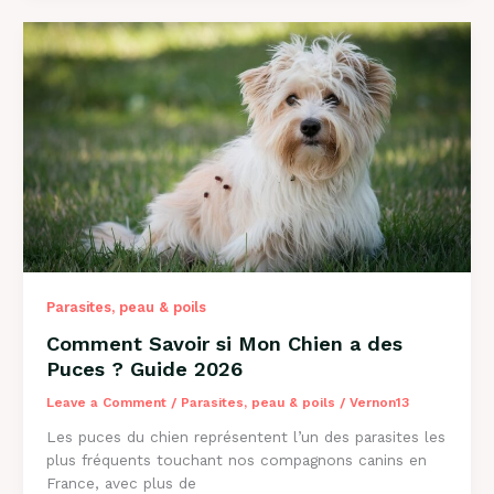
Mon
Chien
a
des
Vers
?
Guide
Complet
2026
Parasites, peau & poils
Comment Savoir si Mon Chien a des
Puces ? Guide 2026
Leave a Comment
/
Parasites, peau & poils
/
Vernon13
Les puces du chien représentent l’un des parasites les
plus fréquents touchant nos compagnons canins en
France, avec plus de