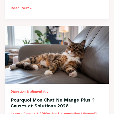
Comment
Read Post »
Savoir
si
Mon
Chien
a
des
Puces
?
Guide
2026
Digestion & alimentation
Pourquoi Mon Chat Ne Mange Plus ?
Causes et Solutions 2026
Leave a Comment
/
Digestion & alimentation
/
Vernon13