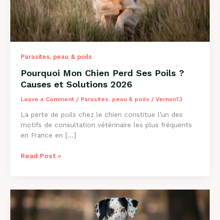
Parasites, peau & poils
Pourquoi Mon Chien Perd Ses Poils ?
Causes et Solutions 2026
Leave a Comment
/
Parasites, peau & poils
/
Vernon13
La perte de poils chez le chien constitue l’un des
motifs de consultation vétérinaire les plus fréquents
en France en […]
Pourquoi
Read Post »
Mon
Chien
Perd
Ses
Poils
?