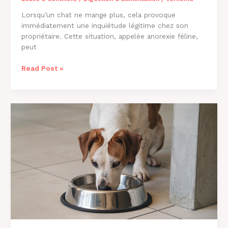
Lorsqu’un chat ne mange plus, cela provoque
immédiatement une inquiétude légitime chez son
propriétaire. Cette situation, appelée anorexie féline,
peut
Pourquoi
Read Post »
Mon
Chat
Ne
Mange
Plus
?
Causes
et
Solutions
2026