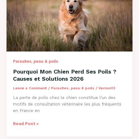
Causes
et
Solutions
Parasites, peau & poils
Pourquoi Mon Chien Perd Ses Poils ?
Causes et Solutions 2026
Leave a Comment
/
Parasites, peau & poils
/
Vernon13
La perte de poils chez le chien constitue l’un des
motifs de consultation vétérinaire les plus fréquents
en France en
Pourquoi
Read Post »
Mon
Chien