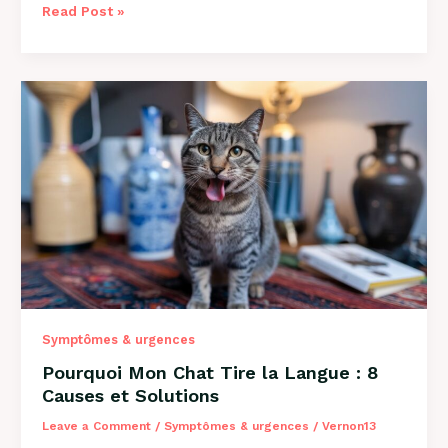
Mon
Read Post »
Chien
Est
Constipé
:
Solutions
et
Conseils
2026
Symptômes & urgences
Pourquoi Mon Chat Tire la Langue : 8
Causes et Solutions
Leave a Comment
/
Symptômes & urgences
/
Vernon13