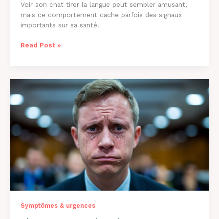
Voir son chat tirer la langue peut sembler amusant,
mais ce comportement cache parfois des signaux
importants sur sa santé.
Pourquoi
Read Post »
Mon
Chat
Tire
la
Langue
:
8
Causes
et
Solutions
Symptômes & urgences