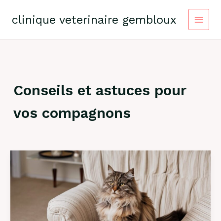
Skip
to
clinique veterinaire gembloux
content
Conseils et astuces pour
vos compagnons