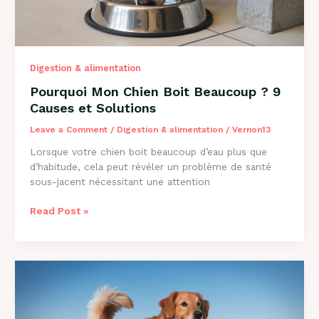
Digestion & alimentation
Pourquoi Mon Chien Boit Beaucoup ? 9
Causes et Solutions
Leave a Comment
/
Digestion & alimentation
/
Vernon13
Lorsque votre chien boit beaucoup d’eau plus que
d’habitude, cela peut révéler un problème de santé
sous-jacent nécessitant une attention
Pourquoi
Read Post »
Mon
Chien
Boit
Beaucoup
?
9
Causes