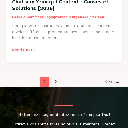
Chat aux Yeux qui Coulent : Causes et
Solutions [2026]
Leave a Comment
/
Symptômes & urgences
/
Vernon13
Lorsque votre chat a les yeux qui coulent, cela peut
révéler différentes problématiques allant d’une simple
irritation à une infection
Chat
Read Post »
aux
Yeux
qui
Coulent
:
1
2
Next
→
Causes
et
Solutions
[2026]
N'attendez plus, contactez-nous dès aujourd'hui!
Offrez à vos animaux les soins qu'ils méritent. Prenez