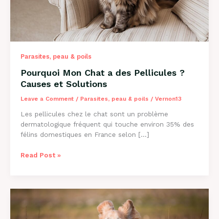
Parasites, peau & poils
Pourquoi Mon Chat a des Pellicules ?
Causes et Solutions
Leave a Comment
/
Parasites, peau & poils
/
Vernon13
Les pellicules chez le chat sont un problème
dermatologique fréquent qui touche environ 35% des
félins domestiques en France selon […]
Pourquoi
Read Post »
Mon
Chat
a
des
Pellicules
?