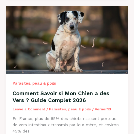
Perd
Ses
Poils
?
Causes
et
Solutions
2026
Parasites, peau & poils
Comment Savoir si Mon Chien a des
Vers ? Guide Complet 2026
Leave a Comment
/
Parasites, peau & poils
/
Vernon13
En France, plus de 85% des chiots naissent porteurs
de vers intestinaux transmis par leur mère, et environ
45% des