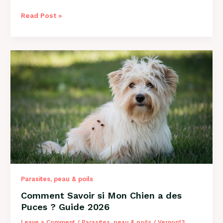
Comment
Read Post »
Savoir
si
Mon
Chien
a
des
Vers
?
Guide
Complet
2026
Parasites, peau & poils
Comment Savoir si Mon Chien a des
Puces ? Guide 2026
Leave a Comment
/
Parasites, peau & poils
/
Vernon13