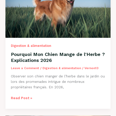
et
Solutions
Digestion & alimentation
Pourquoi Mon Chien Mange de l’Herbe ?
Explications 2026
Leave a Comment
/
Digestion & alimentation
/
Vernon13
Observer son chien manger de l’herbe dans le jardin ou
lors des promenades intrigue de nombreux
propriétaires français. En 2026,
Pourquoi
Read Post »
Mon
Chien
Mange