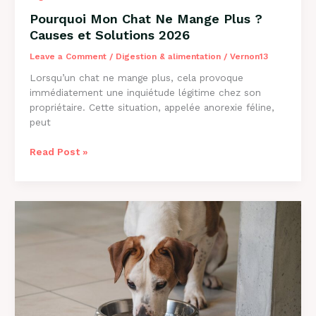
Pourquoi Mon Chat Ne Mange Plus ?
Causes et Solutions 2026
Leave a Comment
/
Digestion & alimentation
/
Vernon13
Lorsqu’un chat ne mange plus, cela provoque
immédiatement une inquiétude légitime chez son
propriétaire. Cette situation, appelée anorexie féline,
peut
Pourquoi
Read Post »
Mon
Chat
Ne
Mange
Plus
?
Causes
et
Solutions
2026