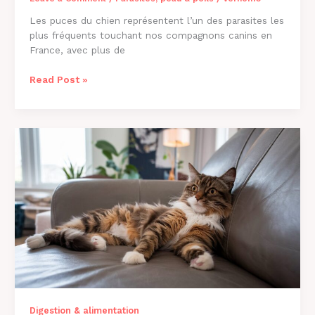
Les puces du chien représentent l’un des parasites les
plus fréquents touchant nos compagnons canins en
France, avec plus de
Comment
Read Post »
Savoir
si
Mon
Chien
a
des
Puces
?
Guide
2026
Digestion & alimentation