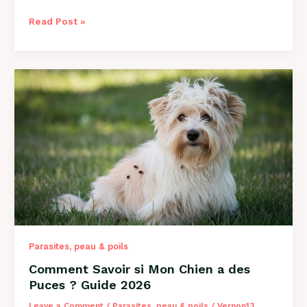
Comment
Read Post »
Savoir
si
Mon
Chien
a
des
Vers
?
Guide
Complet
2026
Parasites, peau & poils
Comment Savoir si Mon Chien a des
Puces ? Guide 2026
Leave a Comment
/
Parasites, peau & poils
/
Vernon13