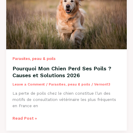
Causes
et
Solutions
Parasites, peau & poils
Pourquoi Mon Chien Perd Ses Poils ?
Causes et Solutions 2026
Leave a Comment
/
Parasites, peau & poils
/
Vernon13
La perte de poils chez le chien constitue l’un des
motifs de consultation vétérinaire les plus fréquents
en France en
Pourquoi
Read Post »
Mon
Chien