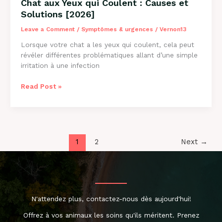
Chat aux Yeux qui Coulent : Causes et
Solutions [2026]
Leave a Comment
/
Symptômes & urgences
/
Vernon13
Lorsque votre chat a les yeux qui coulent, cela peut
révéler différentes problématiques allant d’une simple
irritation à une infection
Chat
Read Post »
aux
Yeux
qui
Coulent
:
1
2
Next
→
Causes
et
Solutions
[2026]
N'attendez plus, contactez-nous dès aujourd'hui!
Offrez à vos animaux les soins qu'ils méritent. Prenez