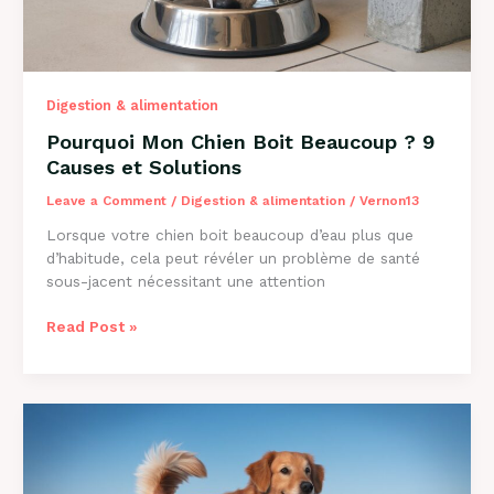
Digestion & alimentation
Pourquoi Mon Chien Boit Beaucoup ? 9
Causes et Solutions
Leave a Comment
/
Digestion & alimentation
/
Vernon13
Lorsque votre chien boit beaucoup d’eau plus que
d’habitude, cela peut révéler un problème de santé
sous-jacent nécessitant une attention
Pourquoi
Read Post »
Mon
Chien
Boit
Beaucoup
?
9
Causes