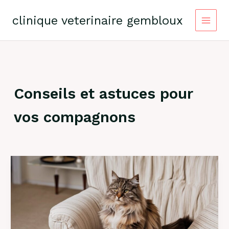
Skip
to
clinique veterinaire gembloux
content
Conseils et astuces pour
vos compagnons