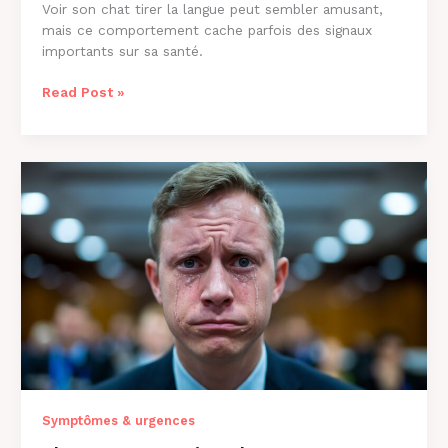
Voir son chat tirer la langue peut sembler amusant,
mais ce comportement cache parfois des signaux
importants sur sa santé.
Pourquoi
Read Post »
Mon
Chat
Tire
la
Langue
:
8
Causes
et
Solutions
Symptômes & urgences