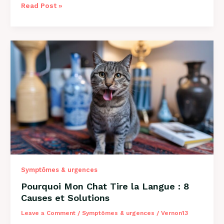
Mon
Read Post »
Chien
Est
Constipé
:
Solutions
et
Conseils
2026
Symptômes & urgences
Pourquoi Mon Chat Tire la Langue : 8
Causes et Solutions
Leave a Comment
/
Symptômes & urgences
/
Vernon13