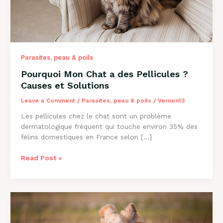
Parasites, peau & poils
Pourquoi Mon Chat a des Pellicules ?
Causes et Solutions
Leave a Comment
/
Parasites, peau & poils
/
Vernon13
Les pellicules chez le chat sont un problème
dermatologique fréquent qui touche environ 35% des
félins domestiques en France selon […]
Pourquoi
Read Post »
Mon
Chat
a
des
Pellicules
?