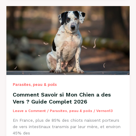
Perd
Ses
Poils
?
Causes
et
Solutions
2026
Parasites, peau & poils
Comment Savoir si Mon Chien a des
Vers ? Guide Complet 2026
Leave a Comment
/
Parasites, peau & poils
/
Vernon13
En France, plus de 85% des chiots naissent porteurs
de vers intestinaux transmis par leur mère, et environ
45% des