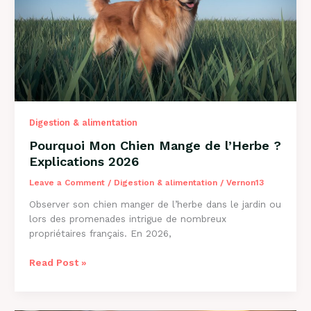
et
Solutions
Digestion & alimentation
Pourquoi Mon Chien Mange de l’Herbe ?
Explications 2026
Leave a Comment
/
Digestion & alimentation
/
Vernon13
Observer son chien manger de l’herbe dans le jardin ou
lors des promenades intrigue de nombreux
propriétaires français. En 2026,
Pourquoi
Read Post »
Mon
Chien
Mange