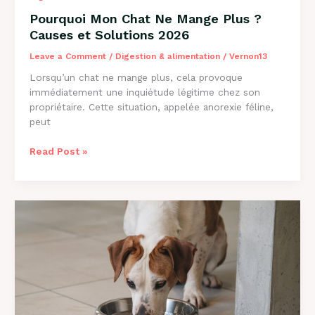
Pourquoi Mon Chat Ne Mange Plus ?
Causes et Solutions 2026
Leave a Comment
/
Digestion & alimentation
/
Vernon13
Lorsqu’un chat ne mange plus, cela provoque
immédiatement une inquiétude légitime chez son
propriétaire. Cette situation, appelée anorexie féline,
peut
Pourquoi
Read Post »
Mon
Chat
Ne
Mange
Plus
?
Causes
et
Solutions
2026