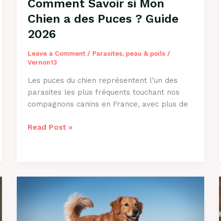
Comment Savoir si Mon
Chien a des Puces ? Guide
2026
Leave a Comment
/
Parasites, peau & poils
/
Vernon13
Les puces du chien représentent l’un des
parasites les plus fréquents touchant nos
compagnons canins en France, avec plus de
Comment
Read Post »
Savoir
si
Mon
Chien
a
des
Puces