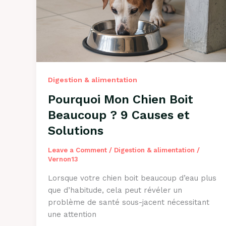
?
Guide
Complet
2026
Digestion & alimentation
Pourquoi Mon Chien Boit
Beaucoup ? 9 Causes et
Solutions
Leave a Comment
/
Digestion & alimentation
/
Vernon13
Lorsque votre chien boit beaucoup d’eau plus
que d’habitude, cela peut révéler un
problème de santé sous-jacent nécessitant
une attention