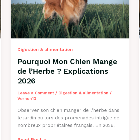
?
Guide
2026
Digestion & alimentation
Pourquoi Mon Chien Mange
de l’Herbe ? Explications
2026
Leave a Comment
/
Digestion & alimentation
/
Vernon13
Observer son chien manger de l’herbe dans
le jardin ou lors des promenades intrigue de
nombreux propriétaires français. En 2026,
Pourquoi
Read Post »