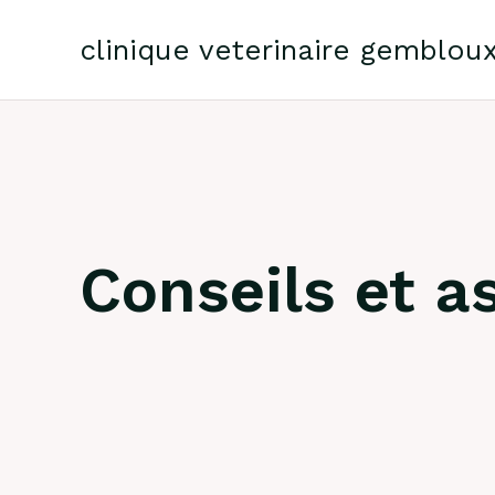
Skip
to
clinique veterinaire gemblou
content
Conseils et 