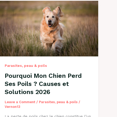
Parasites, peau & poils
Pourquoi Mon Chien Perd
Ses Poils ? Causes et
Solutions 2026
Leave a Comment
/
Parasites, peau & poils
/
Vernon13
La perte de poils chez le chien constitue l’un