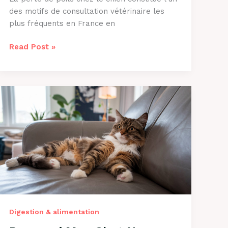
des motifs de consultation vétérinaire les
plus fréquents en France en
Pourquoi
Read Post »
Mon
Chien
Perd
Ses
Poils
?
Causes
et
Solutions
2026
Digestion & alimentation