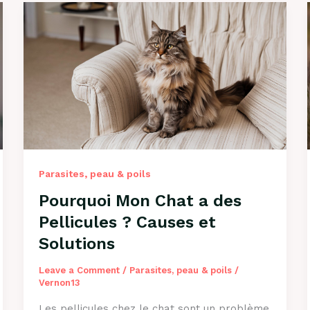
Parasites, peau & poils
Pourquoi Mon Chat a des
Pellicules ? Causes et
Solutions
Leave a Comment
/
Parasites, peau & poils
/
Vernon13
Les pellicules chez le chat sont un problème