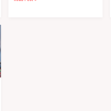
Mon
Chien
Mange
de
l’Herbe
?
Explications
2026