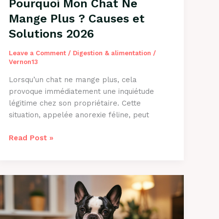
Pourquoi Mon Chat Ne
Mange Plus ? Causes et
Solutions 2026
Leave a Comment
/
Digestion & alimentation
/
Vernon13
Lorsqu’un chat ne mange plus, cela
provoque immédiatement une inquiétude
légitime chez son propriétaire. Cette
situation, appelée anorexie féline, peut
Pourquoi
Read Post »
Mon
Chat
Ne
Mange
Plus
?