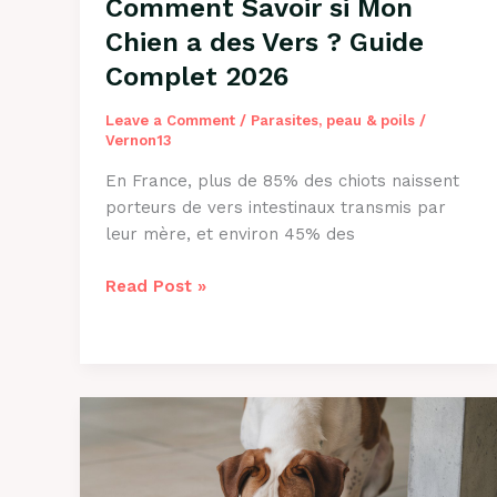
Comment Savoir si Mon
Chien a des Vers ? Guide
Complet 2026
Leave a Comment
/
Parasites, peau & poils
/
Vernon13
En France, plus de 85% des chiots naissent
porteurs de vers intestinaux transmis par
leur mère, et environ 45% des
Comment
Read Post »
Savoir
si
Mon
Chien
a
des
Vers