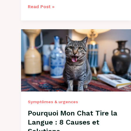
Pourquoi
Read Post »
Mon
Chien
Boit
Beaucoup
?
9
Causes
et
Solutions
Symptômes & urgences
Pourquoi Mon Chat Tire la
Langue : 8 Causes et