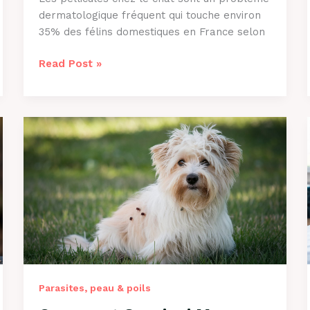
dermatologique fréquent qui touche environ
35% des félins domestiques en France selon
Pourquoi
Read Post »
Mon
Chat
a
des
Pellicules
?
Causes
et
Solutions
Parasites, peau & poils