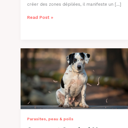
créer des zones dépilées, il manifeste un […]
Chat
Read Post »
qui
s’arrache
les
poils
:
causes
et
solutions
2026
Parasites, peau & poils