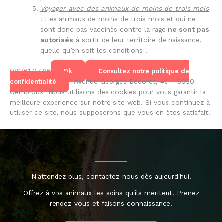
Voyager avec des animaux de moins de trois mois
:
Les animaux de moins de trois mois et qui ne
sont donc pas vaccinés contre la rage
ne sont pas
autorisés
à sortir de leur territoire de naissance,
quelle qu’en soit les conditions !
081/61.07.86
Ok
Consultez notre politique de
Avenue Georges Bedoret, 46 – 5030
confidentialité
Gembloux
Nous utilisons des cookies pour vous garantir la
meilleure expérience sur notre site web. Si vous continuez à
utiliser ce site, nous supposerons que vous en êtes satisfait.
N'attendez plus, contactez-nous dès aujourd'hui!
Offrez à vos animaux les soins qu'ils méritent. Prenez
rendez-vous et faisons connaissance!