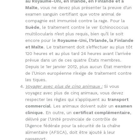
au Royaume-Uni, en Irlande, en Finlande et à
Malte
, vous ne devez plus présenter la preuve d’un
examen sanguin certifiant que votre animal de
compagnie est immunisé contre la rage. Pour la
Suède
, le traitement contre le ver Echinococcus
multilocularis n’est plus requis, bien qu’il le soit
encore pour le
Royaume-Uni, l’Irlande, la Finlande
et Malte
. Le traitement doit s’effectuer au plus tôt
120 heures et au plus tard 24 heures avant l’arrivée
prévue dans un de ces quatre États membres.
Depuis le 1er janvier 2012, plus aucun État membre
de l’Union européenne n’exige de traitement contre
les tiques.
Voyager avec plus de cinq animaux :
Si vous
voyagez avec plus de cinq animaux, vous devez
respecter les règles qui s’appliquent au
transport
commercial
. Les animaux doivent subir un
examen
clinique
. En outre, un
certificat complémentaire
,
délivré par l’Unité provinciale de contrôle de
l’Agence fédérale pour la sécurité de la chaîne
alimentaire (AFSCA), doit être ajouté à leur
passeport.