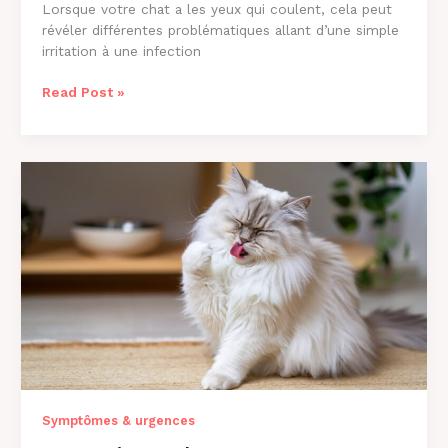
Lorsque votre chat a les yeux qui coulent, cela peut
révéler différentes problématiques allant d’une simple
irritation à une infection
Chat
Read Post »
aux
Yeux
qui
Coulent
:
Causes
et
Solutions
[2026]
Symptômes & urgences