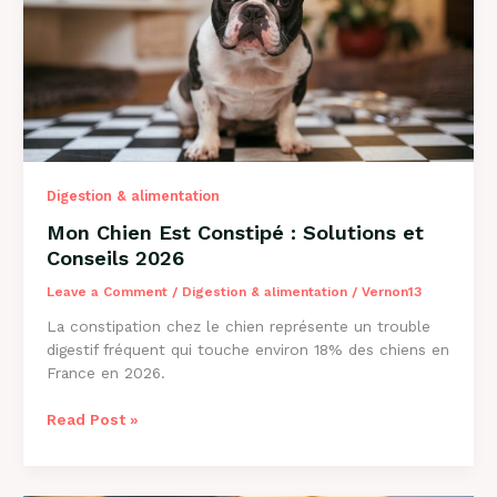
2026
Digestion & alimentation
Mon Chien Est Constipé : Solutions et
Conseils 2026
Leave a Comment
/
Digestion & alimentation
/
Vernon13
La constipation chez le chien représente un trouble
digestif fréquent qui touche environ 18% des chiens en
France en 2026.
Mon
Read Post »
Chien
Est
Constipé