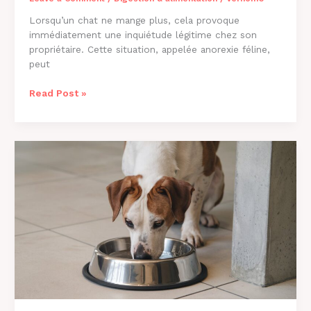
Lorsqu’un chat ne mange plus, cela provoque
immédiatement une inquiétude légitime chez son
propriétaire. Cette situation, appelée anorexie féline,
peut
Pourquoi
Read Post »
Mon
Chat
Ne
Mange
Plus
?
Causes
et
Solutions
2026