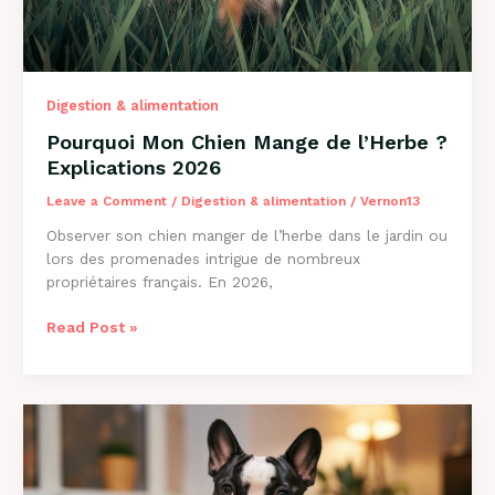
Digestion & alimentation
Pourquoi Mon Chien Mange de l’Herbe ?
Explications 2026
Leave a Comment
/
Digestion & alimentation
/
Vernon13
Observer son chien manger de l’herbe dans le jardin ou
lors des promenades intrigue de nombreux
propriétaires français. En 2026,
Pourquoi
Read Post »
Mon
Chien
Mange
de
l’Herbe
?
Explications