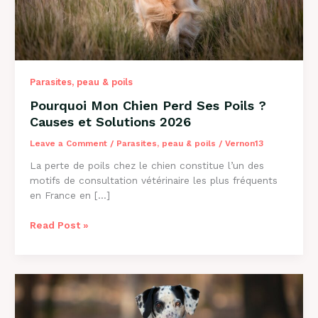
Parasites, peau & poils
Pourquoi Mon Chien Perd Ses Poils ?
Causes et Solutions 2026
Leave a Comment
/
Parasites, peau & poils
/
Vernon13
La perte de poils chez le chien constitue l’un des
motifs de consultation vétérinaire les plus fréquents
en France en […]
Pourquoi
Read Post »
Mon
Chien
Perd
Ses
Poils
?