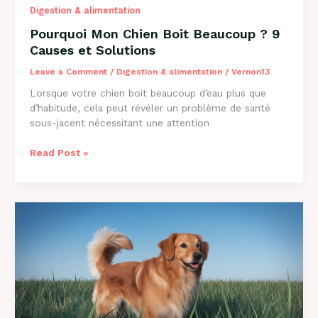
Digestion & alimentation
Pourquoi Mon Chien Boit Beaucoup ? 9
Causes et Solutions
Leave a Comment
/
Digestion & alimentation
/
Vernon13
Lorsque votre chien boit beaucoup d’eau plus que
d’habitude, cela peut révéler un problème de santé
sous-jacent nécessitant une attention
Pourquoi
Read Post »
Mon
Chien
Boit
Beaucoup
?
9
Causes
et
Solutions