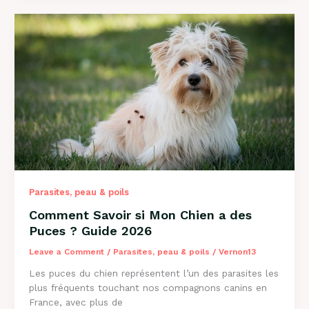
Mon
Chien
a
des
Vers
?
Guide
Complet
2026
Parasites, peau & poils
Comment Savoir si Mon Chien a des
Puces ? Guide 2026
Leave a Comment
/
Parasites, peau & poils
/
Vernon13
Les puces du chien représentent l’un des parasites les
plus fréquents touchant nos compagnons canins en
France, avec plus de