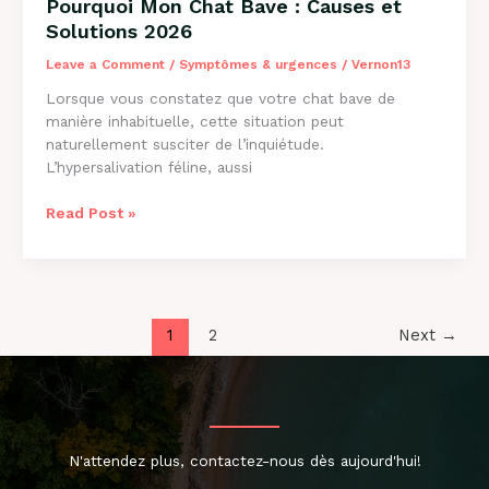
Pourquoi Mon Chat Bave : Causes et
Solutions 2026
Leave a Comment
/
Symptômes & urgences
/
Vernon13
Lorsque vous constatez que votre chat bave de
manière inhabituelle, cette situation peut
naturellement susciter de l’inquiétude.
L’hypersalivation féline, aussi
Pourquoi
Read Post »
Mon
Chat
Bave
:
Causes
1
2
Next
→
et
Solutions
2026
N'attendez plus, contactez-nous dès aujourd'hui!