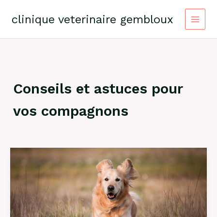
Skip
to
clinique veterinaire gembloux
content
Conseils et astuces pour
vos compagnons