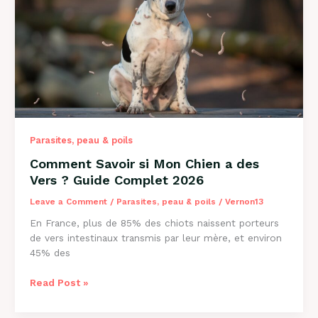
Causes
et
Solutions
2026
Parasites, peau & poils
Comment Savoir si Mon Chien a des
Vers ? Guide Complet 2026
Leave a Comment
/
Parasites, peau & poils
/
Vernon13
En France, plus de 85% des chiots naissent porteurs
de vers intestinaux transmis par leur mère, et environ
45% des
Comment
Read Post »
Savoir
si