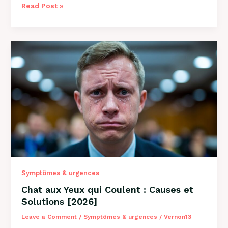
Pourquoi
Read Post »
Mon
Chat
Tire
la
Langue
:
8
Causes
et
Solutions
Symptômes & urgences
Chat aux Yeux qui Coulent : Causes et
Solutions [2026]
Leave a Comment
/
Symptômes & urgences
/
Vernon13