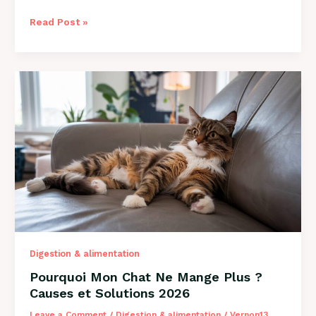
Comment
Read Post »
Savoir
si
Mon
Chien
a
des
Puces
?
Guide
2026
Digestion & alimentation
Pourquoi Mon Chat Ne Mange Plus ?
Causes et Solutions 2026
Leave a Comment
/
Digestion & alimentation
/
Vernon13