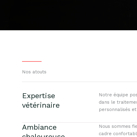
Nos atouts
Expertise
Notre équipe po
dans le traiteme
vétérinaire
personnalisés et
Ambiance
Nous sommes fier
cadre confortabl
chaleureuse