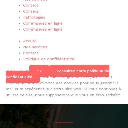
Contact
Conseils
Pathologies
Commandez en ligne
Commandez en ligne
Accueil
Nos services
Contact
Politique de confidentialité
081/61.07.86
Ok
Consultez notre politique de
Avenue Georges Bedoret, 46 – 5030
confidentialité
Gembloux
Nous utilisons des cookies pour vous garantir la
meilleure expérience sur notre site web. Si vous continuez à
utiliser ce site, nous supposerons que vous en êtes satisfait.