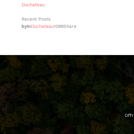
Duchateau
Recent Posts
by
in
Duchateau
1088
Share
Offr