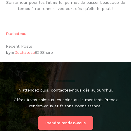
Son amour pour les
félins
lui permet de passer beaucoup de
temps à ronronner avec eux, dès qu’elle le peut !
Duchateau
Recent Posts
by
in
Duchateau
829
Share
N'attendez plus, contactez-nous dès aujourd'hui!
Offrez à vos animaux les soins qu'ils méritent. Prenez
rendez-vous et faisons connaissance!
Prendre rendez-vous