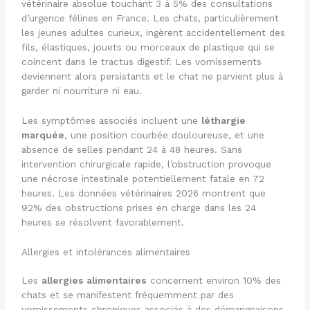
vétérinaire absolue touchant 3 à 5% des consultations
d’urgence félines en France. Les chats, particulièrement
les jeunes adultes curieux, ingèrent accidentellement des
fils, élastiques, jouets ou morceaux de plastique qui se
coincent dans le tractus digestif. Les vomissements
deviennent alors persistants et le chat ne parvient plus à
garder ni nourriture ni eau.
Les symptômes associés incluent une
léthargie
marquée
, une position courbée douloureuse, et une
absence de selles pendant 24 à 48 heures. Sans
intervention chirurgicale rapide, l’obstruction provoque
une nécrose intestinale potentiellement fatale en 72
heures. Les données vétérinaires 2026 montrent que
92% des obstructions prises en charge dans les 24
heures se résolvent favorablement.
Allergies et intolérances alimentaires
Les
allergies alimentaires
concernent environ 10% des
chats et se manifestent fréquemment par des
vomissements chroniques associés à des démangeaisons