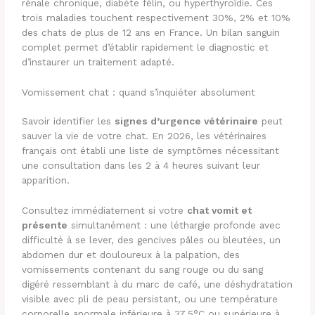
rénale chronique, diabète félin, ou hyperthyroïdie. Ces
trois maladies touchent respectivement 30%, 2% et 10%
des chats de plus de 12 ans en France. Un bilan sanguin
complet permet d’établir rapidement le diagnostic et
d’instaurer un traitement adapté.
Vomissement chat : quand s’inquiéter absolument
Savoir identifier les
signes d’urgence vétérinaire
peut
sauver la vie de votre chat. En 2026, les vétérinaires
français ont établi une liste de symptômes nécessitant
une consultation dans les 2 à 4 heures suivant leur
apparition.
Consultez immédiatement si votre
chat vomit et
présente
simultanément : une léthargie profonde avec
difficulté à se lever, des gencives pâles ou bleutées, un
abdomen dur et douloureux à la palpation, des
vomissements contenant du sang rouge ou du sang
digéré ressemblant à du marc de café, une déshydratation
visible avec pli de peau persistant, ou une température
corporelle anormale inférieure à 37,5°C ou supérieure à