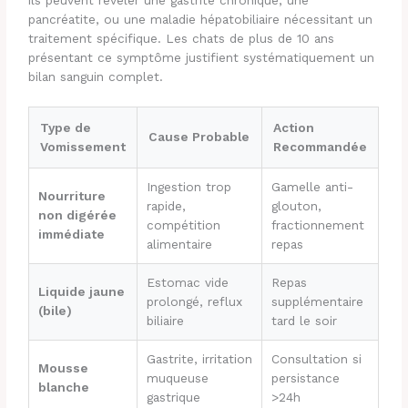
ils peuvent révéler une gastrite chronique, une
pancréatite, ou une maladie hépatobiliaire nécessitant un
traitement spécifique. Les chats de plus de 10 ans
présentant ce symptôme justifient systématiquement un
bilan sanguin complet.
Type de
Action
Cause Probable
Vomissement
Recommandée
Ingestion trop
Gamelle anti-
Nourriture
rapide,
glouton,
non digérée
compétition
fractionnement
immédiate
alimentaire
repas
Estomac vide
Repas
Liquide jaune
prolongé, reflux
supplémentaire
(bile)
biliaire
tard le soir
Gastrite, irritation
Consultation si
Mousse
muqueuse
persistance
blanche
gastrique
>24h