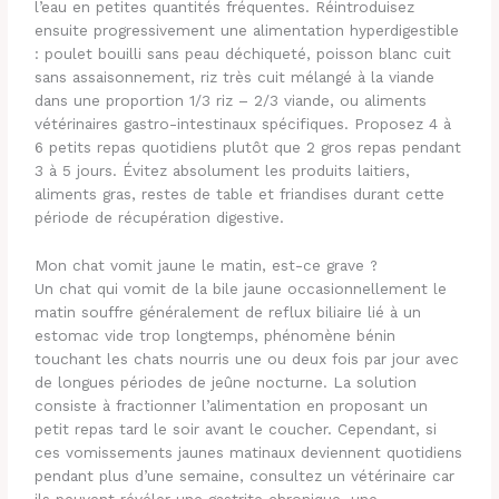
l’eau en petites quantités fréquentes. Réintroduisez
ensuite progressivement une alimentation hyperdigestible
: poulet bouilli sans peau déchiqueté, poisson blanc cuit
sans assaisonnement, riz très cuit mélangé à la viande
dans une proportion 1/3 riz – 2/3 viande, ou aliments
vétérinaires gastro-intestinaux spécifiques. Proposez 4 à
6 petits repas quotidiens plutôt que 2 gros repas pendant
3 à 5 jours. Évitez absolument les produits laitiers,
aliments gras, restes de table et friandises durant cette
période de récupération digestive.
Mon chat vomit jaune le matin, est-ce grave ?
Un chat qui vomit de la bile jaune occasionnellement le
matin souffre généralement de reflux biliaire lié à un
estomac vide trop longtemps, phénomène bénin
touchant les chats nourris une ou deux fois par jour avec
de longues périodes de jeûne nocturne. La solution
consiste à fractionner l’alimentation en proposant un
petit repas tard le soir avant le coucher. Cependant, si
ces vomissements jaunes matinaux deviennent quotidiens
pendant plus d’une semaine, consultez un vétérinaire car